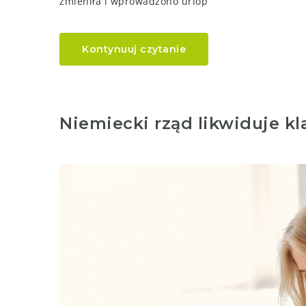
zmieniła i wprowadzono urlop
Kontynuuj czytanie
Niemiecki rząd likwiduje kl