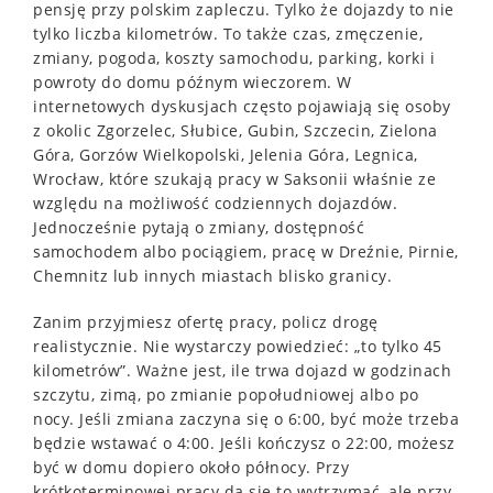
pensję przy polskim zapleczu. Tylko że dojazdy to nie
tylko liczba kilometrów. To także czas, zmęczenie,
zmiany, pogoda, koszty samochodu, parking, korki i
powroty do domu późnym wieczorem. W
internetowych dyskusjach często pojawiają się osoby
z okolic Zgorzelec, Słubice, Gubin, Szczecin, Zielona
Góra, Gorzów Wielkopolski, Jelenia Góra, Legnica,
Wrocław, które szukają pracy w Saksonii właśnie ze
względu na możliwość codziennych dojazdów.
Jednocześnie pytają o zmiany, dostępność
samochodem albo pociągiem, pracę w Dreźnie, Pirnie,
Chemnitz lub innych miastach blisko granicy.
Zanim przyjmiesz ofertę pracy, policz drogę
realistycznie. Nie wystarczy powiedzieć: „to tylko 45
kilometrów”. Ważne jest, ile trwa dojazd w godzinach
szczytu, zimą, po zmianie popołudniowej albo po
nocy. Jeśli zmiana zaczyna się o 6:00, być może trzeba
będzie wstawać o 4:00. Jeśli kończysz o 22:00, możesz
być w domu dopiero około północy. Przy
krótkoterminowej pracy da się to wytrzymać, ale przy