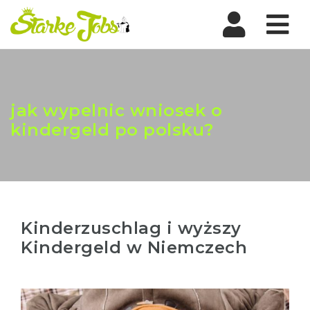
Nav
jak wypelnic wniosek o
kindergeld po polsku?
Kinderzuschlag i wyższy
Kindergeld w Niemczech