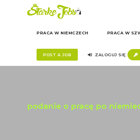
PRACA W NIEMCZECH
PRACA W SZW
POST A JOB
ZALOGUJ SIĘ
podanie o pracę po niemie