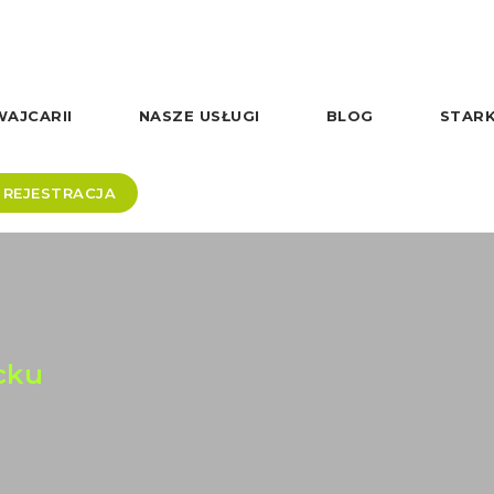
AJCARII
NASZE USŁUGI
BLOG
STARK
REJESTRACJA
cku