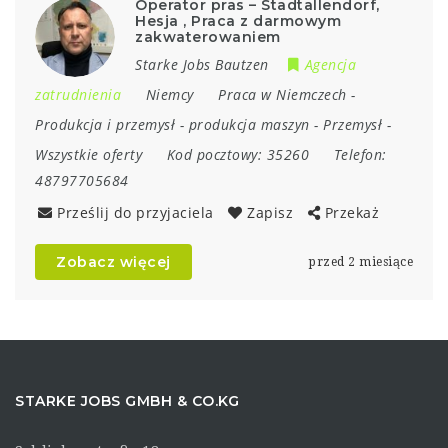
Operator pras – Stadtallendorf,
Hesja , Praca z darmowym
zakwaterowaniem
Starke Jobs Bautzen
Agencja
zatrudnienia
Niemcy
Praca w Niemczech
-
Produkcja i przemysł
-
produkcja maszyn
-
Przemysł
-
Wszystkie oferty
Kod pocztowy:
35260
Telefon:
48797705684
Prześlij do przyjaciela
Zapisz
Przekaż
Zobacz więcej
przed 2 miesiące
STARKE JOBS GMBH & CO.KG