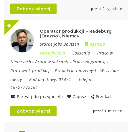
Zobacz więcej
przed 2 tygodnie
Operator produkcji – Radeburg
(Drezno), Niemcy
Starke Jobs Bautzen
Agencja
zatrudnienia
Saksonia
Praca w
Niemczech
-
Praca w saksonii
-
Praca za granicą
-
Pracownik produkcji
-
Produkcja i przemysł
-
Wszystkie
oferty
Kod pocztowy:
01471
Telefon:
48797705684
Prześlij do przyjaciela
Zapisz
Przekaż
Zobacz więcej
przed 1 miesiąc