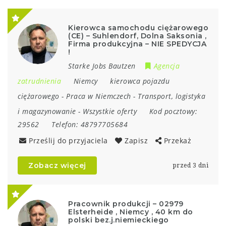
Kierowca samochodu ciężarowego
(CE) – Suhlendorf, Dolna Saksonia ,
Firma produkcyjna – NIE SPEDYCJA
!
Starke Jobs Bautzen
Agencja
zatrudnienia
Niemcy
kierowca pojazdu
ciężarowego
-
Praca w Niemczech
-
Transport, logistyka
i magazynowanie
-
Wszystkie oferty
Kod pocztowy:
29562
Telefon:
48797705684
Prześlij do przyjaciela
Zapisz
Przekaż
Zobacz więcej
przed 3 dni
Pracownik produkcji – 02979
Elsterheide , Niemcy , 40 km do
polski bez.j.niemieckiego