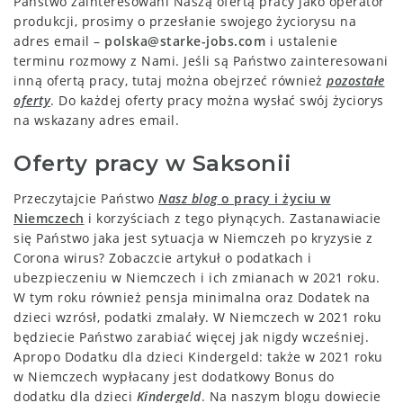
Państwo zainteresowani Naszą ofertą pracy jako operator
produkcji, prosimy o przesłanie swojego życiorysu na
adres email –
polska@starke-jobs.com
i ustalenie
terminu rozmowy z Nami. Jeśli są Państwo zainteresowani
inną ofertą pracy, tutaj można obejrzeć również
pozostałe
oferty
. Do każdej oferty pracy można wysłać swój życiorys
na wskazany adres email.
Oferty pracy w Saksonii
Przeczytajcie Państwo
Nasz blog
o pracy i życiu w
Niemczech
i korzyściach z tego płynących. Zastanawiacie
się Państwo jaka jest sytuacja w Niemczeh po kryzysie z
Corona wirus? Zobaczcie artykuł o podatkach i
ubezpieczeniu w Niemczech i ich zmianach w 2021 roku.
W tym roku również pensja minimalna oraz Dodatek na
dzieci wzrósł, podatki zmalały. W Niemczech w 2021 roku
będziecie Państwo zarabiać więcej jak nigdy wcześniej.
Apropo Dodatku dla dzieci Kindergeld: także w 2021 roku
w Niemczech wypłacany jest dodatkowy Bonus do
dodatku dla dzieci
Kindergeld
. Na naszym blogu dowiecie