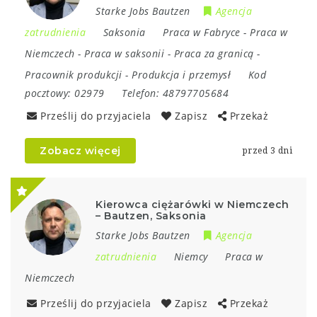
Starke Jobs Bautzen
Agencja
zatrudnienia
Saksonia
Praca w Fabryce
-
Praca w
Niemczech
-
Praca w saksonii
-
Praca za granicą
-
Pracownik produkcji
-
Produkcja i przemysł
Kod
pocztowy:
02979
Telefon:
48797705684
Prześlij do przyjaciela
Zapisz
Przekaż
Zobacz więcej
przed 3 dni
Kierowca ciężarówki w Niemczech
– Bautzen, Saksonia
Starke Jobs Bautzen
Agencja
zatrudnienia
Niemcy
Praca w
Niemczech
Prześlij do przyjaciela
Zapisz
Przekaż