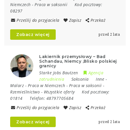
Niemczech
-
Praca w saksonii
Kod pocztowy:
08297
Prześlij do przyjaciela
Zapisz
Przekaż
Zobacz więcej
przed 2 lata
Lakiernik przemysłowy – Bad
Schandau, Niemcy ,Blisko polskiej
granicy
Starke Jobs Bautzen
Agencja
zatrudnienia
Saksonia
Inne
-
Malarz
-
Praca w Niemczech
-
Praca w saksonii
-
Rzemieślnictwo
-
Wszystkie oferty
Kod pocztowy:
01814
Telefon:
48797705684
Prześlij do przyjaciela
Zapisz
Przekaż
Zobacz więcej
przed 2 lata