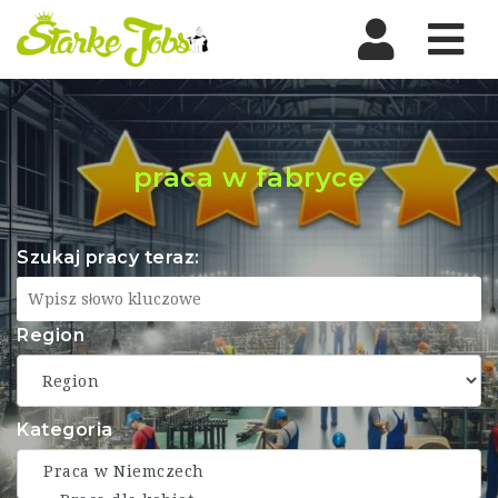
Nav
praca w fabryce
Szukaj pracy teraz:
Region
Kategoria