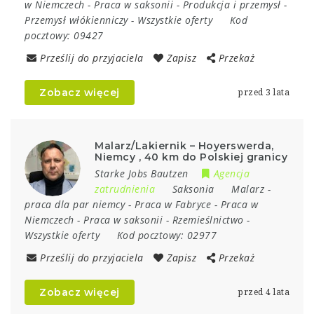
w Niemczech
-
Praca w saksonii
-
Produkcja i przemysł
-
Przemysł włókienniczy
-
Wszystkie oferty
Kod
pocztowy:
09427
Prześlij do przyjaciela
Zapisz
Przekaż
Zobacz więcej
przed 3 lata
Malarz/Lakiernik – Hoyerswerda,
Niemcy , 40 km do Polskiej granicy
Starke Jobs Bautzen
Agencja
zatrudnienia
Saksonia
Malarz
-
praca dla par niemcy
-
Praca w Fabryce
-
Praca w
Niemczech
-
Praca w saksonii
-
Rzemieślnictwo
-
Wszystkie oferty
Kod pocztowy:
02977
Prześlij do przyjaciela
Zapisz
Przekaż
Zobacz więcej
przed 4 lata