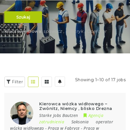
Szukaj
Kluczowe słowa:
spawacz , elektryk , Operator
Showing 1–10 of 17 jobs
Filter
Kierowca wózka widłowego –
Zwönitz, Niemcy , blisko Drezna
Starke Jobs Bautzen
Agencja
zatrudnienia
Saksonia
operator
wózka widłowego
-
Praca w Fabryce
-
Praca w