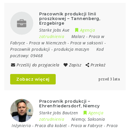
Pracownik produkcji linii
proszkowej – Tannenberg,
Erzgebirge
Starke Jobs Aue
Agencja
zatrudnienia
Malarz
-
Praca w
Fabryce
-
Praca w Niemczech
-
Praca w saksonii
-
Pracownik produkcji
-
produkcja maszyn
Kod
pocztowy:
09468
Prześlij do przyjaciela
Zapisz
Przekaż
Zobacz więcej
przed 3 lata
Pracownik produkcji –
Ehrenfriedersdorf, Niemcy
Starke Jobs Bautzen
Agencja
zatrudnienia
Niemcy
,
Saksonia
Inżynieria
-
Praca dla kobiet
-
Praca w Fabryce
-
Praca