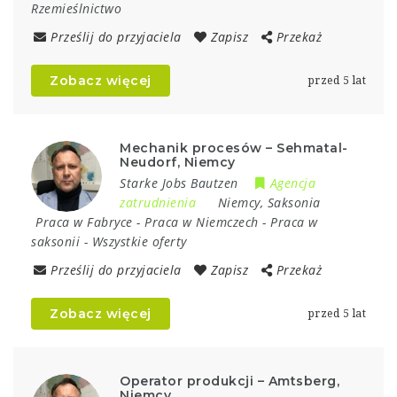
Rzemieślnictwo
Prześlij do przyjaciela
Zapisz
Przekaż
Zobacz więcej
przed 5 lat
Mechanik procesów – Sehmatal-
Neudorf, Niemcy
Starke Jobs Bautzen
Agencja
zatrudnienia
Niemcy
,
Saksonia
Praca w Fabryce
-
Praca w Niemczech
-
Praca w
saksonii
-
Wszystkie oferty
Prześlij do przyjaciela
Zapisz
Przekaż
Zobacz więcej
przed 5 lat
Operator produkcji – Amtsberg,
Niemcy