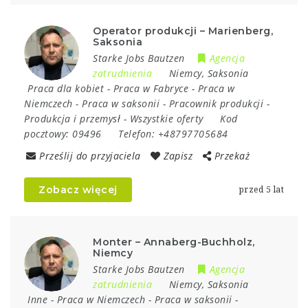
Operator produkcji – Marienberg,
Saksonia
Starke Jobs Bautzen
Agencja
zatrudnienia
Niemcy
,
Saksonia
Praca dla kobiet
-
Praca w Fabryce
-
Praca w
Niemczech
-
Praca w saksonii
-
Pracownik produkcji
-
Produkcja i przemysł
-
Wszystkie oferty
Kod
pocztowy:
09496
Telefon:
+48797705684
Prześlij do przyjaciela
Zapisz
Przekaż
Zobacz więcej
przed 5 lat
Monter – Annaberg-Buchholz,
Niemcy
Starke Jobs Bautzen
Agencja
zatrudnienia
Niemcy
,
Saksonia
Inne
-
Praca w Niemczech
-
Praca w saksonii
-