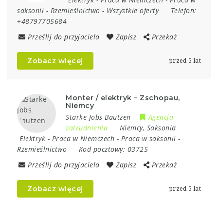
saksonii
-
Rzemieślnictwo
-
Wszystkie oferty
Telefon:
+48797705684
Prześlij do przyjaciela
Zapisz
Przekaż
Zobacz więcej
przed 5 lat
Monter / elektryk – Zschopau,
Niemcy
Starke Jobs Bautzen
Agencja
zatrudnienia
Niemcy
,
Saksonia
Elektryk
-
Praca w Niemczech
-
Praca w saksonii
-
Rzemieślnictwo
Kod pocztowy:
03725
Prześlij do przyjaciela
Zapisz
Przekaż
Zobacz więcej
przed 5 lat