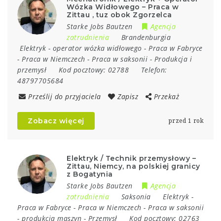
Wózka Widłowego – Praca w
Zittau , tuz obok Zgorzelca
Starke Jobs Bautzen
Agencja
zatrudnienia
Brandenburgia
Elektryk
-
operator wózka widłowego
-
Praca w Fabryce
-
Praca w Niemczech
-
Praca w saksonii
-
Produkcja i
przemysł
Kod pocztowy:
02788
Telefon:
48797705684
Prześlij do przyjaciela
Zapisz
Przekaż
Zobacz więcej
przed 1 rok
Elektryk / Technik przemysłowy –
Zittau, Niemcy, na polskiej granicy
z Bogatynia
Starke Jobs Bautzen
Agencja
zatrudnienia
Saksonia
Elektryk
-
Praca w Fabryce
-
Praca w Niemczech
-
Praca w saksonii
-
produkcja maszyn
-
Przemysł
Kod pocztowy:
02763