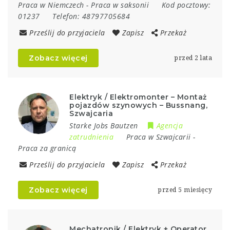
Praca w Niemczech
-
Praca w saksonii
Kod pocztowy:
01237
Telefon:
48797705684
Prześlij do przyjaciela
Zapisz
Przekaż
Zobacz więcej
przed 2 lata
Elektryk / Elektromonter – Montaż
pojazdów szynowych – Bussnang,
Szwajcaria
Starke Jobs Bautzen
Agencja
zatrudnienia
Praca w Szwajcarii
-
Praca za granicą
Prześlij do przyjaciela
Zapisz
Przekaż
Zobacz więcej
przed 5 miesięcy
Mechatronik / Elektryk + Operator