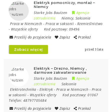
Elektryk pomocniczy, montaż –
Niemcy
Starke Jobs Bautzen
Agencja
zatrudnienia
Niemcy
,
Saksonia
Praca w Niemczech
-
Praca w saksonii
-
Rzemieślnictwo
-
Wszystkie oferty
Kod pocztowy:
09496
Prześlij do przyjaciela
Zapisz
Przekaż
Zobacz więcej
przed 3 lata
Elektryk – Drezno, Niemcy ,
darmowe zakwaterowanie
Starke Jobs Bautzen
Agencja
zatrudnienia
Saksonia
Elektrotechnika
-
Elektryk
-
Praca w Niemczech
-
Praca
w saksonii
-
Wszystkie oferty
Kod pocztowy:
01067
Telefon:
48797705684
Prześlij do przyjaciela
Zapisz
Przekaż