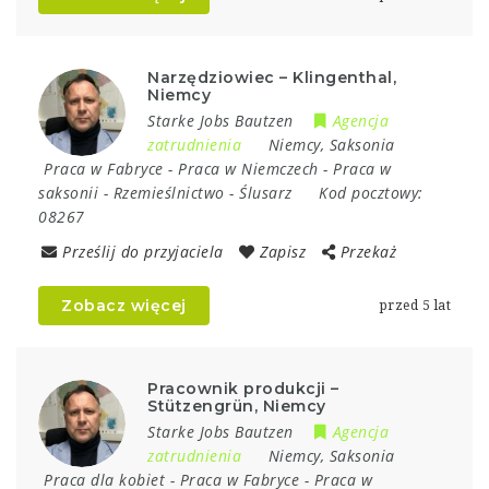
Narzędziowiec – Klingenthal,
Niemcy
Starke Jobs Bautzen
Agencja
zatrudnienia
Niemcy
,
Saksonia
Praca w Fabryce
-
Praca w Niemczech
-
Praca w
saksonii
-
Rzemieślnictwo
-
Ślusarz
Kod pocztowy:
08267
Prześlij do przyjaciela
Zapisz
Przekaż
Zobacz więcej
przed 5 lat
Pracownik produkcji –
Stützengrün, Niemcy
Starke Jobs Bautzen
Agencja
zatrudnienia
Niemcy
,
Saksonia
Praca dla kobiet
-
Praca w Fabryce
-
Praca w