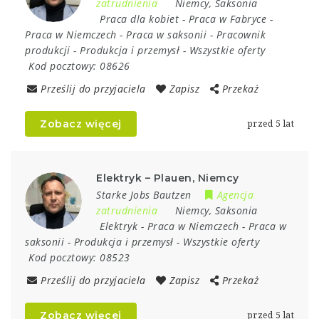
zatrudnienia
Niemcy
,
Saksonia
Praca dla kobiet
-
Praca w Fabryce
-
Praca w Niemczech
-
Praca w saksonii
-
Pracownik
produkcji
-
Produkcja i przemysł
-
Wszystkie oferty
Kod pocztowy:
08626
Prześlij do przyjaciela
Zapisz
Przekaż
Zobacz więcej
przed 5 lat
Elektryk – Plauen, Niemcy
Starke Jobs Bautzen
Agencja
zatrudnienia
Niemcy
,
Saksonia
Elektryk
-
Praca w Niemczech
-
Praca w
saksonii
-
Produkcja i przemysł
-
Wszystkie oferty
Kod pocztowy:
08523
Prześlij do przyjaciela
Zapisz
Przekaż
Zobacz więcej
przed 5 lat