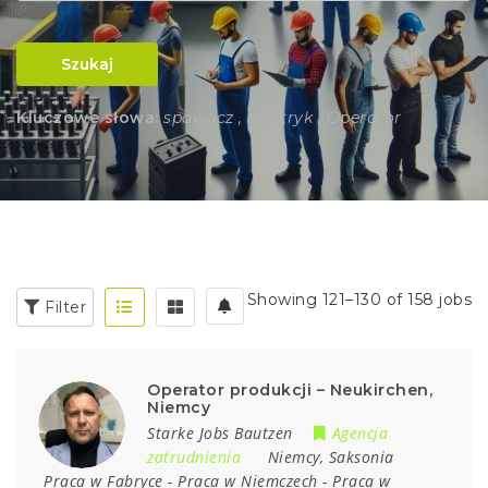
Szukaj
Kluczowe słowa:
spawacz , elektryk , Operator
Showing 121–130 of 158 jobs
Filter
Operator produkcji – Neukirchen,
Niemcy
Starke Jobs Bautzen
Agencja
zatrudnienia
Niemcy
,
Saksonia
Praca w Fabryce
-
Praca w Niemczech
-
Praca w