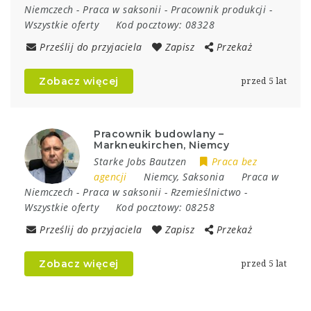
Niemczech
-
Praca w saksonii
-
Pracownik produkcji
-
Wszystkie oferty
Kod pocztowy:
08328
Prześlij do przyjaciela
Zapisz
Przekaż
Zobacz więcej
przed 5 lat
Pracownik budowlany –
Markneukirchen, Niemcy
Starke Jobs Bautzen
Praca bez
agencji
Niemcy
,
Saksonia
Praca w
Niemczech
-
Praca w saksonii
-
Rzemieślnictwo
-
Wszystkie oferty
Kod pocztowy:
08258
Prześlij do przyjaciela
Zapisz
Przekaż
Zobacz więcej
przed 5 lat