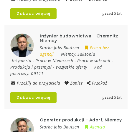
Zobacz więcej
przed 5 lat
Inżynier budownictwa – Chemnitz,
Niemcy
Starke Jobs Bautzen
Praca bez
agencji
Niemcy
,
Saksonia
Inżynieria
-
Praca w Niemczech
-
Praca w saksonii
-
Produkcja i przemysł
-
Wszystkie oferty
Kod
pocztowy:
09111
Prześlij do przyjaciela
Zapisz
Przekaż
Zobacz więcej
przed 5 lat
Operator produkcji – Adorf, Niemcy
Starke Jobs Bautzen
Agencja