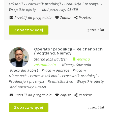
saksonii
-
Pracownik produkcji
-
Produkcja i przemysł
-
Wszystkie oferty
Kod pocztowy:
08459
Prześlij do przyjaciela
Zapisz
Przekaż
Zobacz więcej
przed 5 lat
Operator produkcji – Reichenbach
/ Vogtland, Niemcy
Starke Jobs Bautzen
Agencja
zatrudnienia
Niemcy
,
Saksonia
Praca dla kobiet
-
Praca w Fabryce
-
Praca w
Niemczech
-
Praca w saksonii
-
Pracownik produkcji
-
Produkcja i przemysł
-
Rzemieślnictwo
-
Wszystkie oferty
Kod pocztowy:
08468
Prześlij do przyjaciela
Zapisz
Przekaż
Zobacz więcej
przed 5 lat