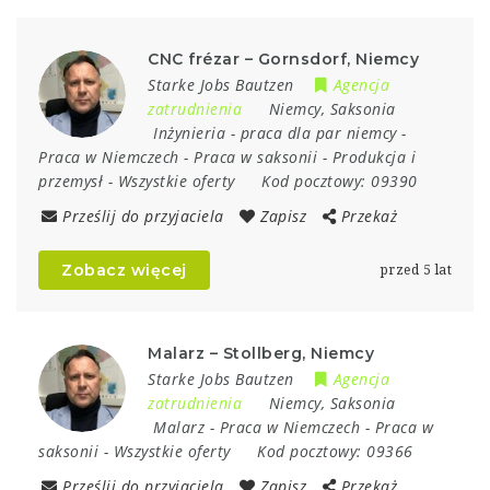
CNC frézar – Gornsdorf, Niemcy
Starke Jobs Bautzen
Agencja
zatrudnienia
Niemcy
,
Saksonia
Inżynieria
-
praca dla par niemcy
-
Praca w Niemczech
-
Praca w saksonii
-
Produkcja i
przemysł
-
Wszystkie oferty
Kod pocztowy:
09390
Prześlij do przyjaciela
Zapisz
Przekaż
Zobacz więcej
przed 5 lat
Malarz – Stollberg, Niemcy
Starke Jobs Bautzen
Agencja
zatrudnienia
Niemcy
,
Saksonia
Malarz
-
Praca w Niemczech
-
Praca w
saksonii
-
Wszystkie oferty
Kod pocztowy:
09366
Prześlij do przyjaciela
Zapisz
Przekaż