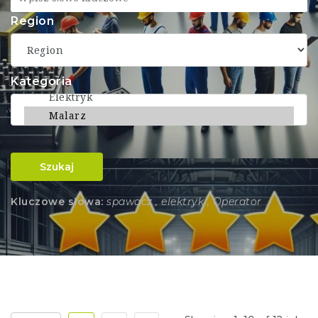
Region
Kategoria
Szukaj
Kluczowe słowa:
spawacz , elektryk , Operator