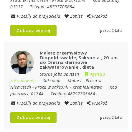
Praca w Niemczech
-
Praca w saksonii
Kod pocztowy:
01917
Telefon:
48797705684
Prześlij do przyjaciela
Zapisz
Przekaż
Zobacz więcej
przed 2 lata
Malarz przemysłowy –
Dippoldiswalde, Saksonia , 20 km
do Drezna darmowe
zakwaterowanie , dieta
Starke Jobs Bautzen
Agencja
zatrudnienia
Saksonia
Malarz
-
Praca w
Niemczech
-
Praca w saksonii
-
Rzemieślnictwo
Kod
pocztowy:
01744
Telefon:
48797705684
Prześlij do przyjaciela
Zapisz
Przekaż
Zobacz więcej
przed 2 lata