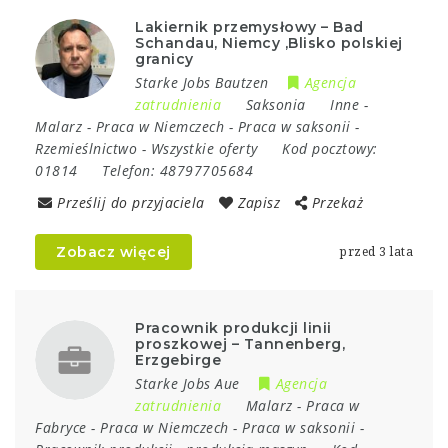
Lakiernik przemysłowy – Bad
Schandau, Niemcy ,Blisko polskiej
granicy
Starke Jobs Bautzen
Agencja
zatrudnienia
Saksonia
Inne
-
Malarz
-
Praca w Niemczech
-
Praca w saksonii
-
Rzemieślnictwo
-
Wszystkie oferty
Kod pocztowy:
01814
Telefon:
48797705684
Prześlij do przyjaciela
Zapisz
Przekaż
Zobacz więcej
przed 3 lata
Pracownik produkcji linii
proszkowej – Tannenberg,
Erzgebirge
Starke Jobs Aue
Agencja
zatrudnienia
Malarz
-
Praca w
Fabryce
-
Praca w Niemczech
-
Praca w saksonii
-