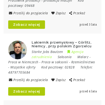
Pracownik produkcji
-
produkcja maszyn
Kod
pocztowy:
09468
Prześlij do przyjaciela
Zapisz
Przekaż
Zobacz więcej
przed 3 lata
Lakiernik przemysłowy – Görlitz,
Niemcy , przy polskim Zgorzelcu
Starke Jobs Bautzen
Agencja
zatrudnienia
Saksonia
Malarz
-
Praca w Niemczech
-
Praca w saksonii
-
Rzemieślnictwo
-
Wszystkie oferty
Kod pocztowy:
02828
Telefon:
48797705684
Prześlij do przyjaciela
Zapisz
Przekaż
Zobacz więcej
przed 4 lata