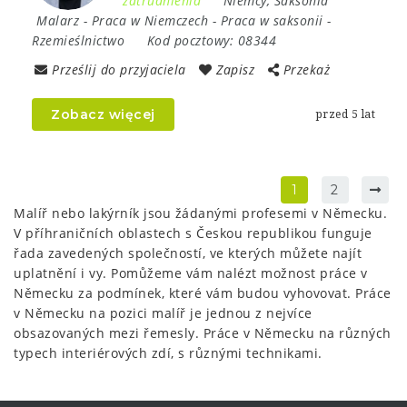
zatrudnienia
Niemcy
,
Saksonia
Malarz
-
Praca w Niemczech
-
Praca w saksonii
-
Rzemieślnictwo
Kod pocztowy:
08344
Prześlij do przyjaciela
Zapisz
Przekaż
Zobacz więcej
przed 5 lat
1
2
Malíř nebo lakýrník jsou žádanými profesemi v Německu.
V příhraničních oblastech s Českou republikou funguje
řada zavedených společností, ve kterých můžete najít
uplatnění i vy. Pomůžeme vám nalézt možnost práce v
Německu za podmínek, které vám budou vyhovovat. Práce
v Německu na pozici malíř je jednou z nejvíce
obsazovaných mezi řemesly. Práce v Německu na různých
typech interiérových zdí, s různými technikami.