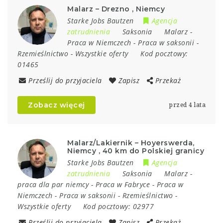
Malarz – Drezno , Niemcy
Starke Jobs Bautzen
Agencja
zatrudnienia
Saksonia
Malarz
-
Praca w Niemczech
-
Praca w saksonii
-
Rzemieślnictwo
-
Wszystkie oferty
Kod pocztowy:
01465
Prześlij do przyjaciela
Zapisz
Przekaż
Zobacz więcej
przed 4 lata
Malarz/Lakiernik – Hoyerswerda,
Niemcy , 40 km do Polskiej granicy
Starke Jobs Bautzen
Agencja
zatrudnienia
Saksonia
Malarz
-
praca dla par niemcy
-
Praca w Fabryce
-
Praca w
Niemczech
-
Praca w saksonii
-
Rzemieślnictwo
-
Wszystkie oferty
Kod pocztowy:
02977
Prześlij do przyjaciela
Zapisz
Przekaż