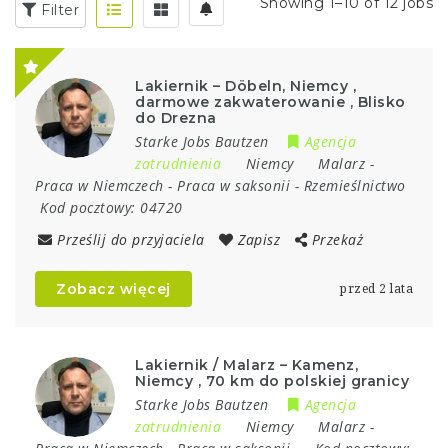
Showing 1–10 of 12 jobs
Filter
Lakiernik – Döbeln, Niemcy ,
darmowe zakwaterowanie , Blisko
do Drezna
Starke Jobs Bautzen
Agencja
zatrudnienia
Niemcy
Malarz
-
Praca w Niemczech
-
Praca w saksonii
-
Rzemieślnictwo
Kod pocztowy:
04720
Prześlij do przyjaciela
Zapisz
Przekaż
Zobacz więcej
przed 2 lata
Lakiernik / Malarz – Kamenz,
Niemcy , 70 km do polskiej granicy
Starke Jobs Bautzen
Agencja
zatrudnienia
Niemcy
Malarz
-