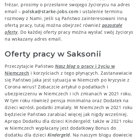
frézar, prosimy o przesłanie swojego życiorysu na adres
email –
polska@starke-jobs.com
i ustalenie terminu
rozmowy z Nami. Jeśli są Państwo zainteresowani inną
ofertą pracy, tutaj można obejrzeć również
pozostałe
oferty
. Do każdej oferty pracy można wysłać swój życiorys
na wskazany adres email.
Oferty pracy w Saksonii
Przeczytajcie Państwo
Nasz blog
o pracy i życiu w
Niemczech
i korzyściach z tego płynących. Zastanawiacie
się Państwo jaka jest sytuacja w Niemczeh po kryzysie z
Corona wirus? Zobaczcie artykuł o podatkach i
ubezpieczeniu w Niemczech i ich zmianach w 2021 roku.
W tym roku również pensja minimalna oraz Dodatek na
dzieci wzrósł, podatki zmalały. W Niemczech w 2021 roku
będziecie Państwo zarabiać więcej jak nigdy wcześniej.
Apropo Dodatku dla dzieci Kindergeld: także w 2021 roku
w Niemczech wypłacany jest dodatkowy Bonus do
dodatku dla dzieci
Kindergeld
. Na naszym blogu dowiecie