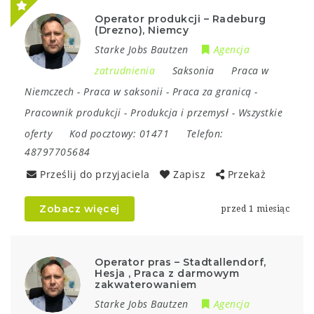
Operator produkcji – Radeburg
(Drezno), Niemcy
Starke Jobs Bautzen
Agencja
zatrudnienia
Saksonia
Praca w
Niemczech
-
Praca w saksonii
-
Praca za granicą
-
Pracownik produkcji
-
Produkcja i przemysł
-
Wszystkie
oferty
Kod pocztowy:
01471
Telefon:
48797705684
Prześlij do przyjaciela
Zapisz
Przekaż
Zobacz więcej
przed 1 miesiąc
Operator pras – Stadtallendorf,
Hesja , Praca z darmowym
zakwaterowaniem
Starke Jobs Bautzen
Agencja