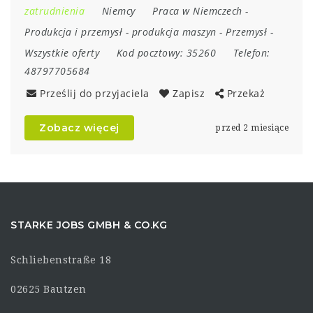
zatrudnienia
Niemcy
Praca w Niemczech
-
Produkcja i przemysł
-
produkcja maszyn
-
Przemysł
-
Wszystkie oferty
Kod pocztowy:
35260
Telefon:
48797705684
Prześlij do przyjaciela
Zapisz
Przekaż
Zobacz więcej
przed 2 miesiące
STARKE JOBS GMBH & CO.KG
Schliebenstraße 18
02625 Bautzen