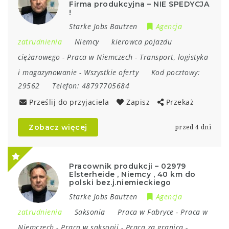
Firma produkcyjna – NIE SPEDYCJA
!
Starke Jobs Bautzen
Agencja
zatrudnienia
Niemcy
kierowca pojazdu
ciężarowego
-
Praca w Niemczech
-
Transport, logistyka
i magazynowanie
-
Wszystkie oferty
Kod pocztowy:
29562
Telefon:
48797705684
Prześlij do przyjaciela
Zapisz
Przekaż
Zobacz więcej
przed 4 dni
Pracownik produkcji – 02979
Elsterheide , Niemcy , 40 km do
polski bez.j.niemieckiego
Starke Jobs Bautzen
Agencja
zatrudnienia
Saksonia
Praca w Fabryce
-
Praca w
Niemczech
-
Praca w saksonii
-
Praca za granicą
-