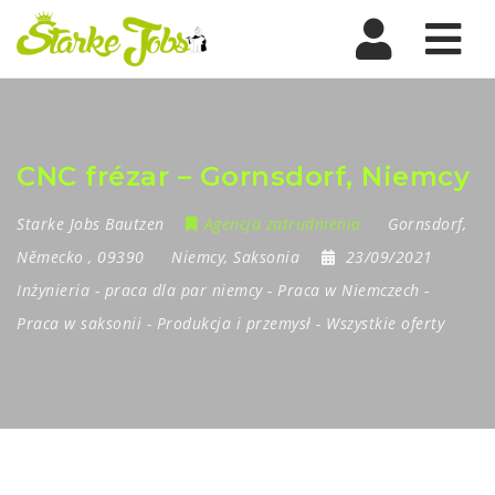
Nav
CNC frézar – Gornsdorf, Niemcy
Starke Jobs Bautzen
Agencja zatrudnienia
Gornsdorf
,
Německo
,
09390
Niemcy
,
Saksonia
23/09/2021
Inżynieria
-
praca dla par niemcy
-
Praca w Niemczech
-
Praca w saksonii
-
Produkcja i przemysł
-
Wszystkie oferty