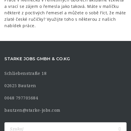
a vrací se zájem o řemesla jako taková. Máte v malíčku
některé z poctivých řemesel a můžete o sobě říct, že máte
zlaté české ručičky? Využijte toho s některou z našich
nabídek práce.
STARKE JOBS GMBH & CO.KG
Schliebenstraße 18
02625 Bautzen
0048 797705684
bautzen@starke-jobs.com