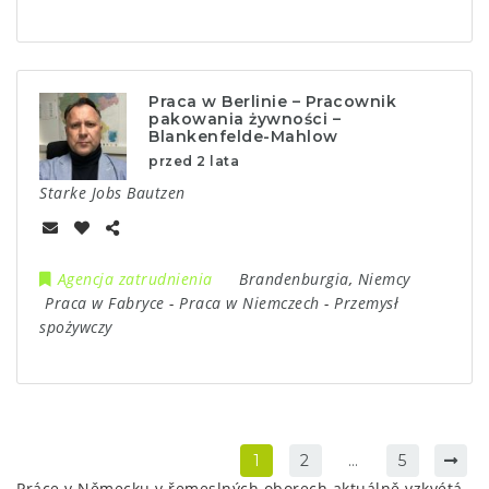
Praca w Berlinie – Pracownik
pakowania żywności –
Blankenfelde-Mahlow
przed 2 lata
Starke Jobs Bautzen
Agencja zatrudnienia
Brandenburgia
,
Niemcy
Praca w Fabryce
-
Praca w Niemczech
-
Przemysł
spożywczy
1
2
…
5
Práce v Německu v řemeslných oborech aktuálně vzkvétá