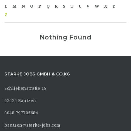
L
M
N
O
P
Q
R
S
T
U
V
W
X
Y
Z
Nothing Found
STARKE JOBS GMBH & CO.KG
Schliebenstraße 18
02625 Bautzen
0048 797705684
bautzen@starke-jobs.com