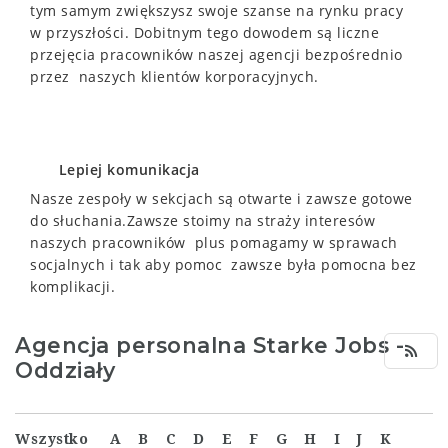
tym samym zwiększysz swoje szanse na rynku pracy
w przyszłości.
Dobitnym tego dowodem są liczne
przejęcia pracowników naszej agencji bezpośrednio
przez naszych klientów korporacyjnych.
Lepiej komunikacja
Nasze zespoły w sekcjach są otwarte i zawsze gotowe
do słuchania.Zawsze stoimy na straży interesów
naszych pracowników plus
pomagamy w sprawach
socjalnych i tak aby pomoc
zawsze była
pomocna bez
komplikacji.
Agencja personalna Starke Jobs -
Oddziały
Wszystko
A
B
C
D
E
F
G
H
I
J
K