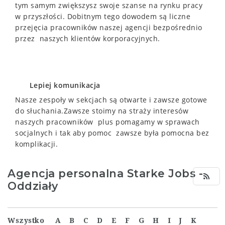
tym samym zwiększysz swoje szanse na rynku pracy
w przyszłości.
Dobitnym tego dowodem są liczne
przejęcia pracowników naszej agencji bezpośrednio
przez naszych klientów korporacyjnych.
Lepiej komunikacja
Nasze zespoły w sekcjach są otwarte i zawsze gotowe
do słuchania.Zawsze stoimy na straży interesów
naszych pracowników plus
pomagamy w sprawach
socjalnych i tak aby pomoc
zawsze była
pomocna bez
komplikacji.
Agencja personalna Starke Jobs -
Oddziały
Wszystko
A
B
C
D
E
F
G
H
I
J
K