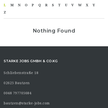
L
M
N
O
P
Q
R
S
T
U
V
W
X
Y
Z
Nothing Found
STARKE JOBS GMBH & CO.KG
Schliebenstraße 18
02625 Bautzen
0048 797705684
bautzen@starke-jobs.com