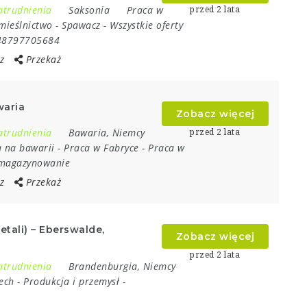
atrudnienia
Saksonia
Praca w
przed 2 lata
mieślnictwo
-
Spawacz
-
Wszystkie oferty
48797705684
z
Przekaż
waria
Zobacz więcej
atrudnienia
Bawaria
,
Niemcy
przed 2 lata
 na bawarii
-
Praca w Fabryce
-
Praca w
i magazynowanie
z
Przekaż
etali) – Eberswalde,
Zobacz więcej
przed 2 lata
atrudnienia
Brandenburgia
,
Niemcy
ech
-
Produkcja i przemysł
-