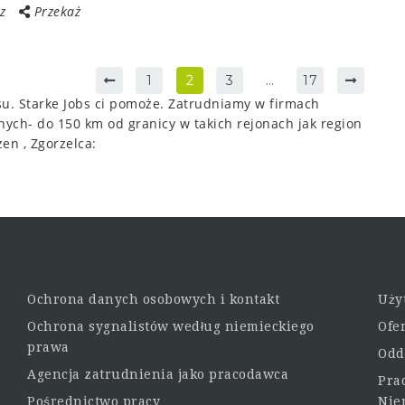
z
Przekaż
1
2
3
…
17
su. Starke Jobs ci pomoże. Zatrudniamy w firmach
nych- do 150 km od granicy w takich rejonach jak region
en , Zgorzelca:
Ochrona danych osobowych i kontakt
Uży
Ochrona sygnalistów według niemieckiego
Ofe
prawa
Odd
Agencja zatrudnienia jako pracodawca
Pra
Pośrednictwo pracy
Nie