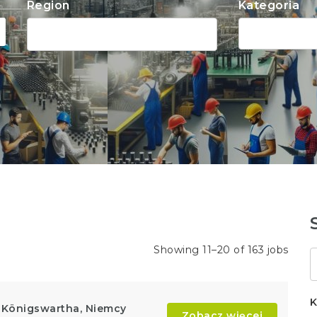
Region
Kategoria
Showing 11–20 of 163 jobs
S
k
K
– Königswartha, Niemcy
Zobacz więcej