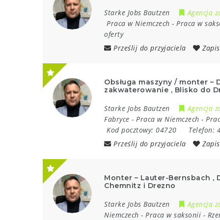
Starke Jobs Bautzen
Agencja z
Praca w Niemczech
-
Praca w saks
oferty
Prześlij do przyjaciela
Zapis
Obsługa maszyny / monter – 
zakwaterowanie , Blisko do D
Starke Jobs Bautzen
Agencja z
Fabryce
-
Praca w Niemczech
-
Prac
Kod pocztowy:
04720
Telefon:
Prześlij do przyjaciela
Zapis
Monter – Lauter-Bernsbach , 
Chemnitz i Drezno
Starke Jobs Bautzen
Agencja z
Niemczech
-
Praca w saksonii
-
Rze