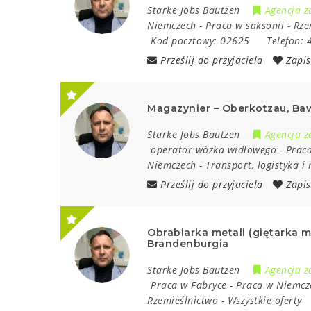
Starke Jobs Bautzen
Agencja z
Niemczech
-
Praca w saksonii
-
Rze
Kod pocztowy:
02625
Telefon:
Prześlij do przyjaciela
Zapis
Magazynier – Oberkotzau, Ba
Starke Jobs Bautzen
Agencja z
operator wózka widłowego
-
Praca
Niemczech
-
Transport, logistyka 
Prześlij do przyjaciela
Zapis
Obrabiarka metali (giętarka m
Brandenburgia
Starke Jobs Bautzen
Agencja z
Praca w Fabryce
-
Praca w Niemcz
Rzemieślnictwo
-
Wszystkie oferty