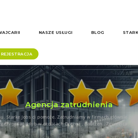
AJCARII
NASZE USŁUGI
BLOG
STARK
REJESTRACJA
Agencja zatrudnienia
u. Starke Jobs ci pomoże. Zatrudniamy w firmach głównie zna
ge, Vogtland lub w okolicach Drezna , Bautzen , Zgorzelca: