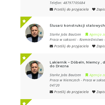
Telefon:
48797705684
Prześlij do przyjaciela
Zapis
Ślusarz konstrukcji stalowyc
Starke Jobs Bautzen
Agencja z
Praca w saksonii
-
Rzemieślnictwo
Prześlij do przyjaciela
Zapis
Lakiernik – Döbeln, Niemcy ,
do Drezna
Starke Jobs Bautzen
Agencja z
Praca w Niemczech
-
Praca w sakso
04720
Prześlij do przyjaciela
Zapis