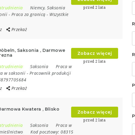
atrudnienia
Niemcy
,
Saksonia
przed 2 lata
onii
-
Praca za granicą
-
Wszystkie
R
z
Przekaż
Döbeln, Saksonia , Darmowe
Zobacz więcej
R
rezna
przed 2 lata
atrudnienia
Saksonia
Praca w
a w saksonii
-
Pracownik produkcji
48797705684
P
z
Przekaż
Darmowa Kwatera , Blisko
Zobacz więcej
P
przed 2 lata
atrudnienia
Saksonia
Praca w
mieślnictwo
Kod pocztowy:
08315