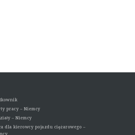
tkownik
rty pracy – Niemcy
ziały – Niemcy
ca dla kierowcy pojazdu ciężarowego –
mcy