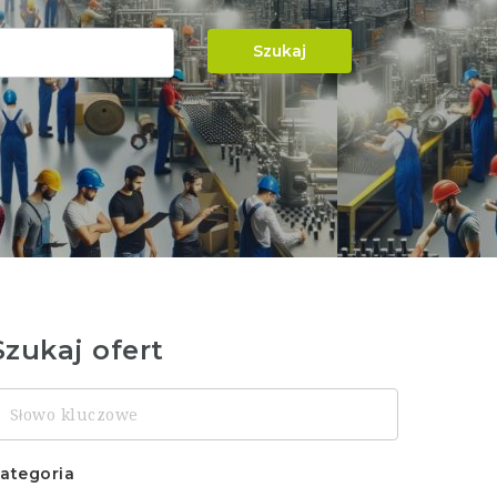
Szukaj
Szukaj ofert
łowo
luczowe
ategoria