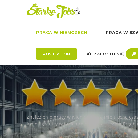
PRACA W NIEMCZECH
PRACA W SZW
POST A JOB
ZALOGUJ SIĘ
Znalezienie pracy w Niemczech zajmie trochę czas
km od granicy w takich rejonach jak region Ergebir