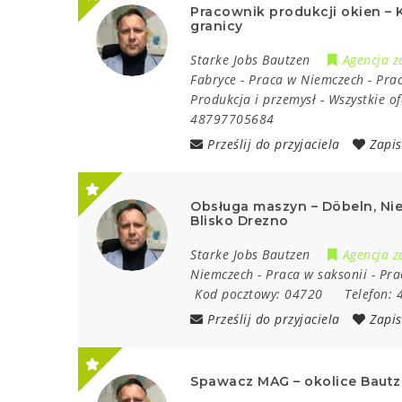
Pracownik produkcji okien – K
granicy
Starke Jobs Bautzen
Agencja z
Fabryce
-
Praca w Niemczech
-
Prac
Produkcja i przemysł
-
Wszystkie of
48797705684
Prześlij do przyjaciela
Zapis
Obsługa maszyn – Döbeln, Ni
Blisko Drezno
Starke Jobs Bautzen
Agencja z
Niemczech
-
Praca w saksonii
-
Pra
Kod pocztowy:
04720
Telefon:
Prześlij do przyjaciela
Zapis
Spawacz MAG – okolice Bautze