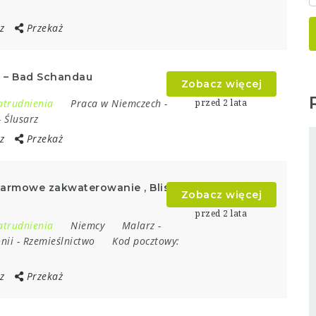
z
Przekaż
h – Bad Schandau
Zobacz więcej
atrudnienia
Praca w Niemczech
-
przed 2 lata
-
Ślusarz
z
Przekaż
 darmowe zakwaterowanie , Blisko
Zobacz więcej
przed 2 lata
atrudnienia
Niemcy
Malarz
-
nii
-
Rzemieślnictwo
Kod pocztowy:
z
Przekaż