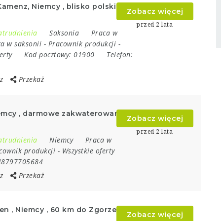
amenz, Niemcy , blisko polskiej
Zobacz więcej
przed 2 lata
atrudnienia
Saksonia
Praca w
a w saksonii
-
Pracownik produkcji
-
erty
Kod pocztowy:
01900
Telefon:
z
Przekaż
emcy , darmowe zakwaterowanie ,
Zobacz więcej
przed 2 lata
atrudnienia
Niemcy
Praca w
cownik produkcji
-
Wszystkie oferty
48797705684
z
Przekaż
n , Niemcy , 60 km do Zgorzelec
Zobacz więcej