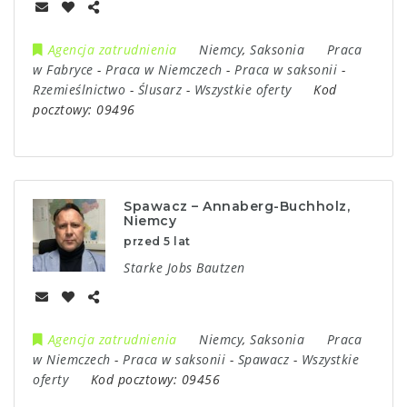
Agencja zatrudnienia
Niemcy
,
Saksonia
Praca
w Fabryce
-
Praca w Niemczech
-
Praca w saksonii
-
Rzemieślnictwo
-
Ślusarz
-
Wszystkie oferty
Kod
pocztowy:
09496
Spawacz – Annaberg-Buchholz,
Niemcy
przed 5 lat
Starke Jobs Bautzen
Agencja zatrudnienia
Niemcy
,
Saksonia
Praca
w Niemczech
-
Praca w saksonii
-
Spawacz
-
Wszystkie
oferty
Kod pocztowy:
09456