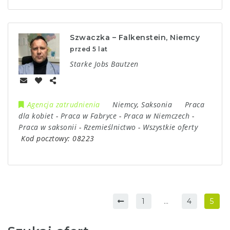
Szwaczka – Falkenstein, Niemcy
przed 5 lat
Starke Jobs Bautzen
Agencja zatrudnienia
Niemcy
,
Saksonia
Praca
dla kobiet
-
Praca w Fabryce
-
Praca w Niemczech
-
Praca w saksonii
-
Rzemieślnictwo
-
Wszystkie oferty
Kod pocztowy:
08223
1
…
4
5