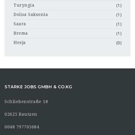
(1)
Turyngia
(1)
Dolna Saksonia
(1)
Saara
(1)
Brema
(0)
Hesja
STARKE JOBS GMBH & CO.KG
Schliebenstraße 18
02625 Bautzen
0048 797705684