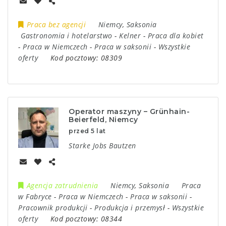
Praca bez agencji
Niemcy
,
Saksonia
Gastronomia i hotelarstwo
-
Kelner
-
Praca dla kobiet
-
Praca w Niemczech
-
Praca w saksonii
-
Wszystkie
oferty
Kod pocztowy:
08309
Operator maszyny – Grünhain-
Beierfeld, Niemcy
przed 5 lat
Starke Jobs Bautzen
Agencja zatrudnienia
Niemcy
,
Saksonia
Praca
w Fabryce
-
Praca w Niemczech
-
Praca w saksonii
-
Pracownik produkcji
-
Produkcja i przemysł
-
Wszystkie
oferty
Kod pocztowy:
08344