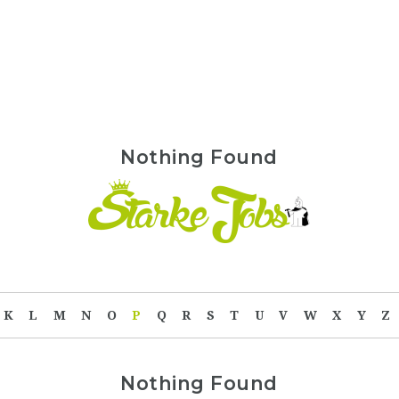
Nothing Found
K
L
M
N
O
P
Q
R
S
T
U
V
W
X
Y
Z
Nothing Found