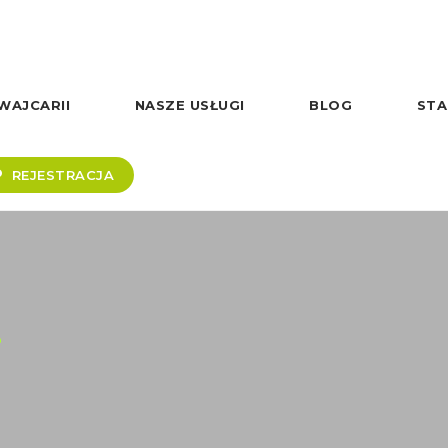
WAJCARII
NASZE USŁUGI
BLOG
STA
REJESTRACJA
e