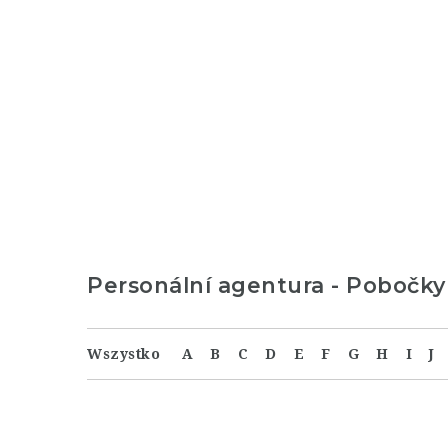
Personální agentura - Pobočky
Wszystko
A
B
C
D
E
F
G
H
I
J