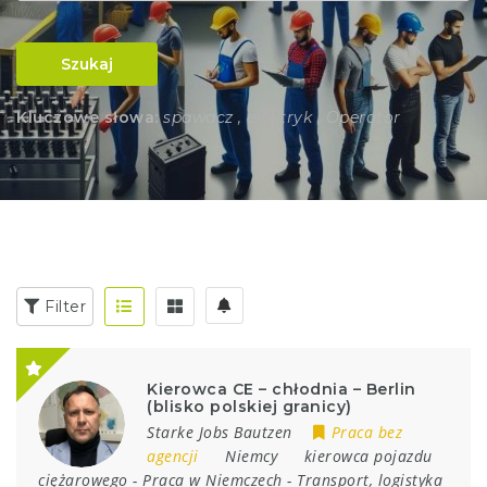
Szukaj
Kluczowe słowa:
spawacz , elektryk , Operator
Filter
Kierowca CE – chłodnia – Berlin
(blisko polskiej granicy)
Starke Jobs Bautzen
Praca bez
agencji
Niemcy
kierowca pojazdu
ciężarowego
-
Praca w Niemczech
-
Transport, logistyka