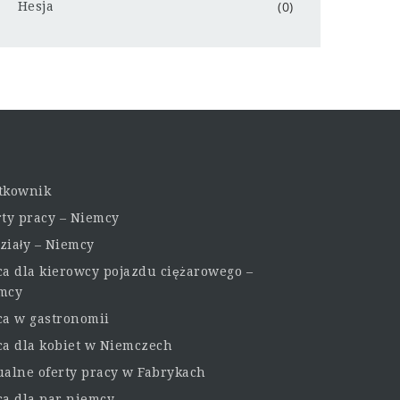
(0)
Hesja
tkownik
rty pracy – Niemcy
ziały – Niemcy
ca dla kierowcy pojazdu ciężarowego –
mcy
ca w gastronomii
ca dla kobiet w Niemczech
ualne oferty pracy w Fabrykach
ca dla par niemcy