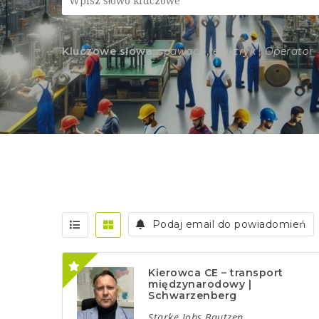
Kluczowe słowa:
spawacz , elektryk , Operator
Podaj email do powiadomień
Kierowca CE – transport
międzynarodowy |
Schwarzenberg
Starke Jobs Bautzen