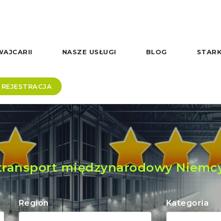
AJCARII
NASZE USŁUGI
BLOG
STARK
REJESTRACJA
transport międzynarodowy Niemc
Region
Kategoria