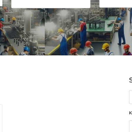
S
k
K