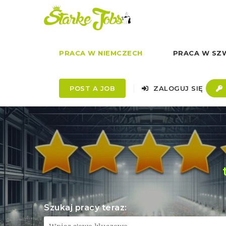
PRACA W NIEMCZECH
PRACA W SZW
POST A JOB
ZALOGUJ SIĘ
Szukaj pracy teraz: