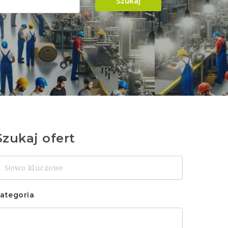
Szukaj
Szukaj ofert
łowo
luczowe
ategoria