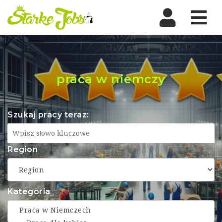
Nav
praca w niemczy
Szukaj pracy teraz:
Region
Kategoria