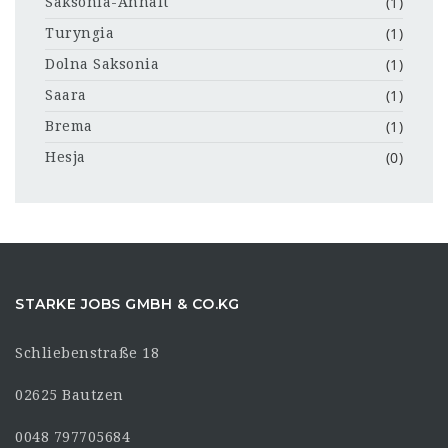
(1)
Saksonia-Anhalt
(1)
Turyngia
(1)
Dolna Saksonia
(1)
Saara
(1)
Brema
(0)
Hesja
STARKE JOBS GMBH & CO.KG
Schliebenstraße 18
02625 Bautzen
0048 797705684