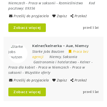
Niemczech
-
Praca w saksonii
-
Rzemieślnictwo
Kod
pocztowy:
09356
Prześlij do przyjaciela
Zapisz
Przekaż
Zobacz więcej
przed 5 lat
Kelner/kelnerka – Aue, Niemcy
Starke Jobs Bautzen
Praca bez
agencji
Niemcy
,
Saksonia
Gastronomia i hotelarstwo
-
Kelner
-
Praca dla kobiet
-
Praca w Niemczech
-
Praca w
saksonii
-
Wszystkie oferty
Prześlij do przyjaciela
Zapisz
Przekaż
Zobacz więcej
przed 5 lat