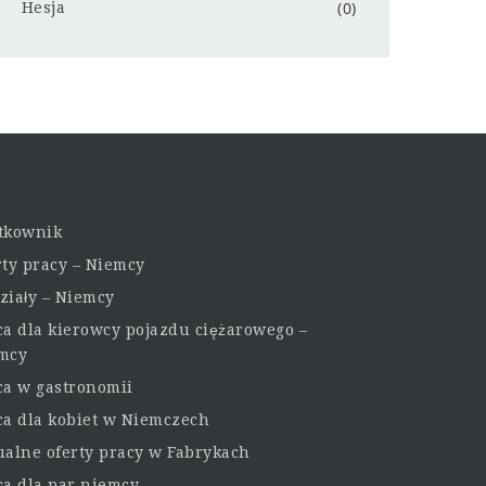
(0)
Hesja
tkownik
rty pracy – Niemcy
ziały – Niemcy
ca dla kierowcy pojazdu ciężarowego –
mcy
ca w gastronomii
ca dla kobiet w Niemczech
ualne oferty pracy w Fabrykach
ca dla par niemcy