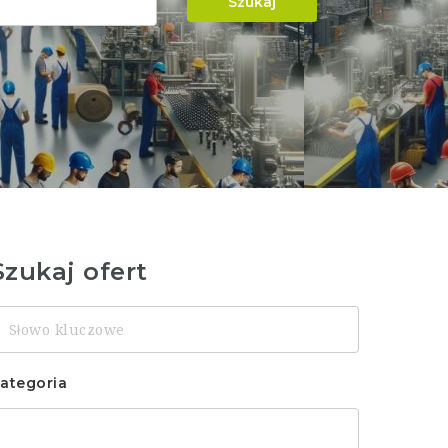
Szukaj
Szukaj ofert
łowo
luczowe
ategoria