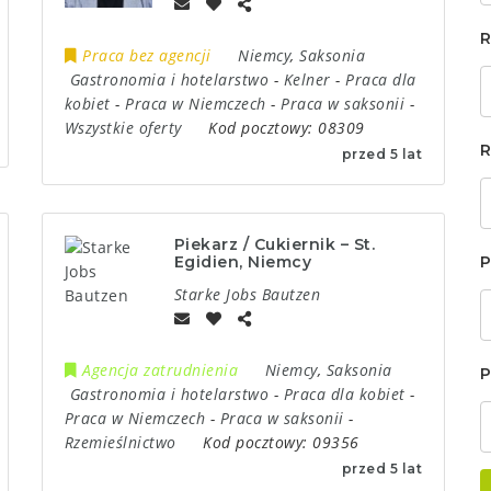
R
Praca bez agencji
Niemcy
,
Saksonia
Gastronomia i hotelarstwo
-
Kelner
-
Praca dla
kobiet
-
Praca w Niemczech
-
Praca w saksonii
-
Wszystkie oferty
Kod pocztowy:
08309
R
przed 5 lat
Piekarz / Cukiernik – St.
Egidien, Niemcy
P
Starke Jobs Bautzen
Agencja zatrudnienia
Niemcy
,
Saksonia
P
Gastronomia i hotelarstwo
-
Praca dla kobiet
-
Praca w Niemczech
-
Praca w saksonii
-
Rzemieślnictwo
Kod pocztowy:
09356
przed 5 lat