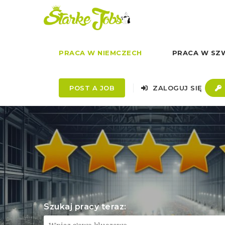
PRACA W NIEMCZECH
PRACA W SZW
POST A JOB
ZALOGUJ SIĘ
Szukaj pracy teraz: