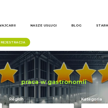
AJCARII
NASZE USŁUGI
BLOG
STARK
REJESTRACJA
praca w gastronomii
Region
Kategoria