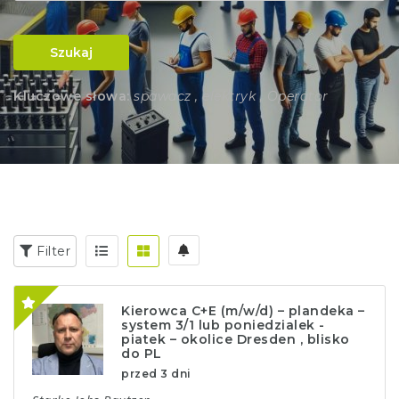
Szukaj
Kluczowe słowa:
spawacz , elektryk , Operator
Filter
Kierowca C+E (m/w/d) – plandeka –
system 3/1 lub poniedzialek -
piatek – okolice Dresden , blisko
do PL
przed 3 dni