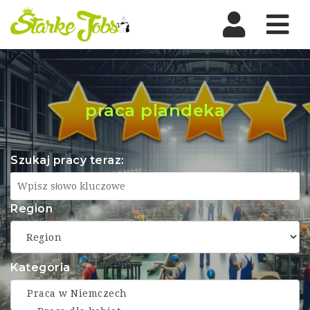
Nav
praca plandeka
Szukaj pracy teraz:
Region
Kategoria