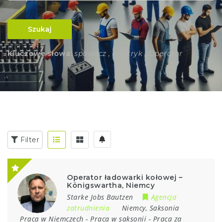
Szukaj
Kluczowe słowa:
spawacz , elektryk , Operator
Filter
Operator ładowarki kołowej –
Königswartha, Niemcy
Starke Jobs Bautzen
Agencja
zatrudnienia
Niemcy
,
Saksonia
Praca w Niemczech
-
Praca w saksonii
-
Praca za