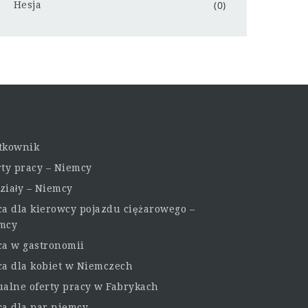
(0)
Hesja
tkownik
rty pracy – Niemcy
ziały – Niemcy
ca dla kierowcy pojazdu ciężarowego –
mcy
ca w gastronomii
ca dla kobiet w Niemczech
ualne oferty pracy w Fabrykach
ca dla par niemcy