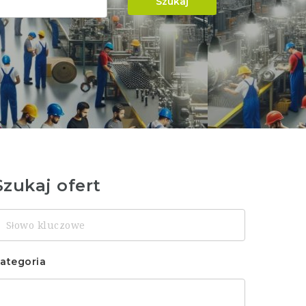
Szukaj
Szukaj ofert
łowo
luczowe
ategoria