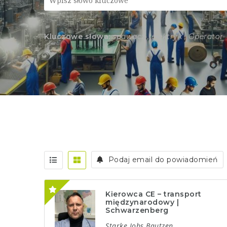
Kluczowe słowa:
spawacz , elektryk , Operator
Podaj email do powiadomień
Kierowca CE – transport
międzynarodowy |
Schwarzenberg
Starke Jobs Bautzen