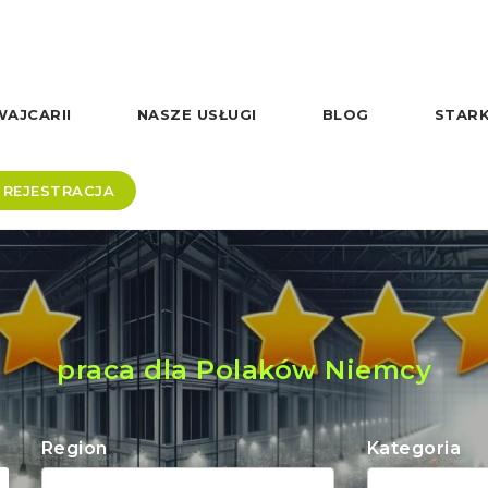
AJCARII
NASZE USŁUGI
BLOG
STARK
REJESTRACJA
praca dla Polaków Niemcy
Region
Kategoria