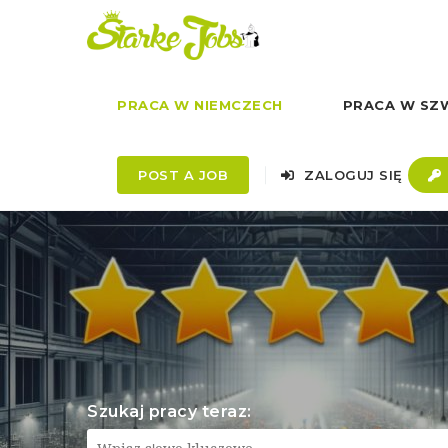
PRACA W NIEMCZECH
PRACA W SZW
POST A JOB
ZALOGUJ SIĘ
Szukaj pracy teraz: