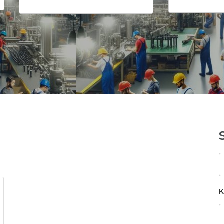
S
k
K