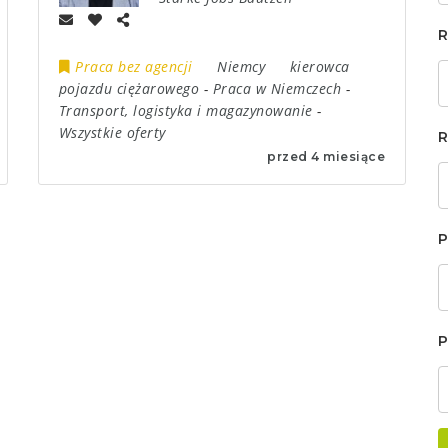
R
Praca bez agencji
Niemcy
kierowca
pojazdu ciężarowego
-
Praca w Niemczech
-
Transport, logistyka i magazynowanie
-
Wszystkie oferty
R
przed 4 miesiące
P
P