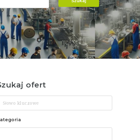
Szukaj
Szukaj ofert
łowo
luczowe
ategoria