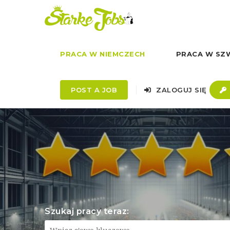
PRACA W NIEMCZECH
PRACA W SZW
POST A JOB
ZALOGUJ SIĘ
Szukaj pracy teraz: