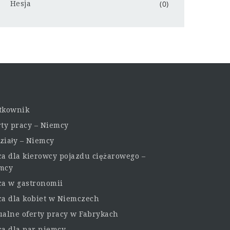
(0)
Hesja
tkownik
rty pracy – Niemcy
ziały – Niemcy
ca dla kierowcy pojazdu ciężarowego –
mcy
ca w gastronomii
ca dla kobiet w Niemczech
ualne oferty pracy w Fabrykach
ca dla par niemcy