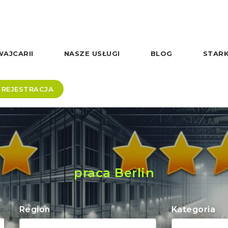
AJCARII
NASZE USŁUGI
BLOG
STARK
REJESTRACJA
praca Berlin
Region
Kategoria