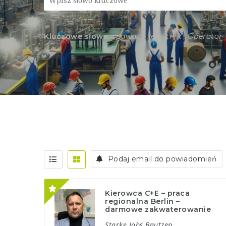
Kluczowe słowa:
spawacz , elektryk , Operator
Podaj email do powiadomień
Kierowca C+E – praca
regionalna Berlin –
darmowe zakwaterowanie
Starke Jobs Bautzen