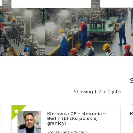
Showing 1–2 of 2 jobs
S
k
Kierowca CE – chłodnia –
K
Berlin (blisko polskiej
granicy)
Starke Jobs Bautzen