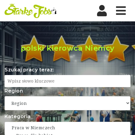
Nav
polski kierowca Niemcy
Szukaj pracy teraz:
Region
Kategoria