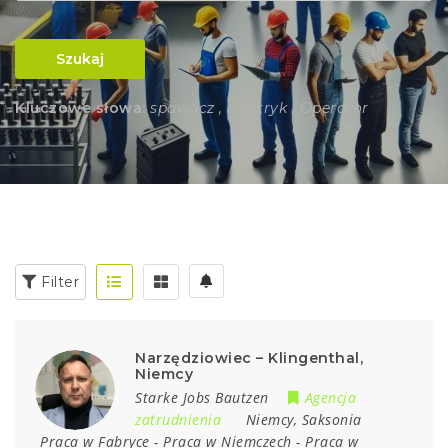
Szukaj
Kluczowe słowa:
spawacz , elektryk , Operator
Filter
Narzędziowiec – Klingenthal,
Niemcy
Starke Jobs Bautzen
Agencja
zatrudnienia
Niemcy
,
Saksonia
Praca w Fabryce
-
Praca w Niemczech
-
Praca w