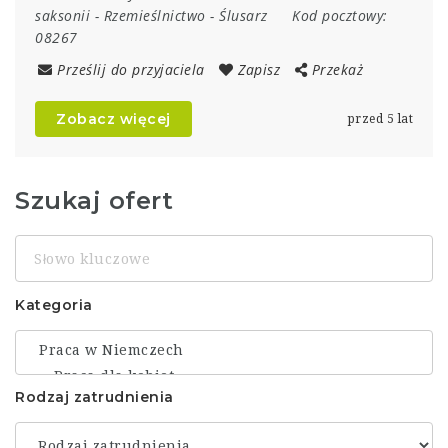
saksonii
-
Rzemieślnictwo
-
Ślusarz
Kod pocztowy:
08267
Prześlij do przyjaciela
Zapisz
Przekaż
Zobacz więcej
przed 5 lat
Szukaj ofert
Słowo
kluczowe
Kategoria
Rodzaj zatrudnienia