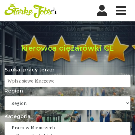
Nav
kierowca ciężarówki CE
Szukaj pracy teraz:
Region
Kategoria