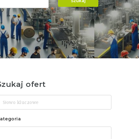
Szukaj
Szukaj ofert
łowo
luczowe
ategoria