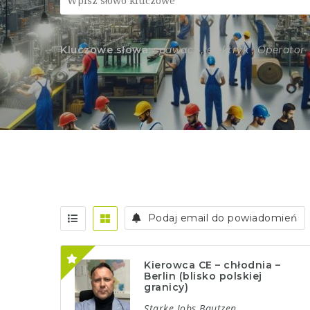
Kluczowe słowa:
spawacz , elektryk , Operator
Podaj email do powiadomień
Kierowca CE – chłodnia –
Berlin (blisko polskiej
granicy)
Starke Jobs Bautzen