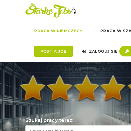
PRACA W NIEMCZECH
PRACA W SZW
POST A JOB
ZALOGUJ SIĘ
Szukaj pracy teraz: