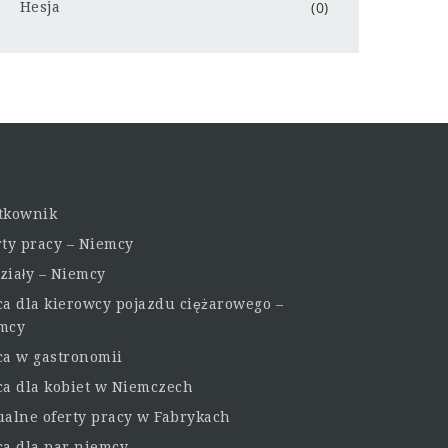
(0)
Hesja
tkownik
rty pracy – Niemcy
ziały – Niemcy
ca dla kierowcy pojazdu ciężarowego –
mcy
ca w gastronomii
ca dla kobiet w Niemczech
ualne oferty pracy w Fabrykach
ca dla par niemcy