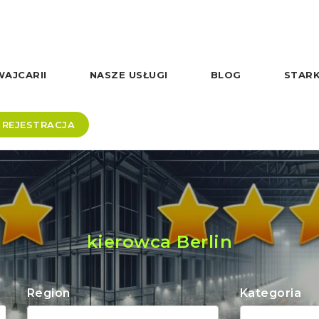
AJCARII
NASZE USŁUGI
BLOG
STARK
REJESTRACJA
kierowca Berlin
Region
Kategoria