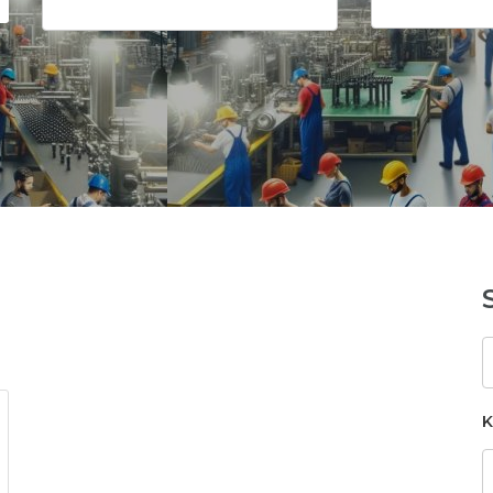
S
k
K