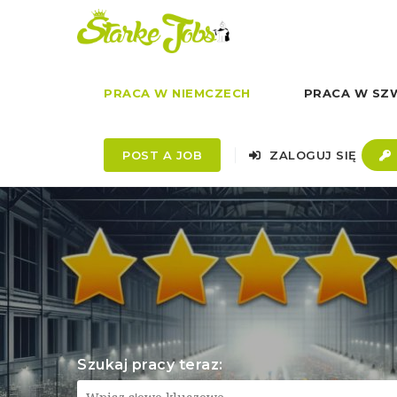
PRACA W NIEMCZECH
PRACA W SZW
POST A JOB
ZALOGUJ SIĘ
Szukaj pracy teraz: