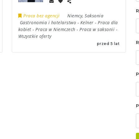
R
Praca bez agencji
Niemcy
,
Saksonia
Gastronomia i hotelarstwo
-
Kelner
-
Praca dla
kobiet
-
Praca w Niemczech
-
Praca w saksonii
-
Wszystkie oferty
R
przed 5 lat
P
P