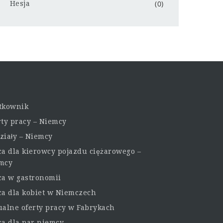
(0)
Hesja
tkownik
rty pracy – Niemcy
ziały – Niemcy
ca dla kierowcy pojazdu ciężarowego –
mcy
ca w gastronomii
ca dla kobiet w Niemczech
ualne oferty pracy w Fabrykach
ca dla par niemcy