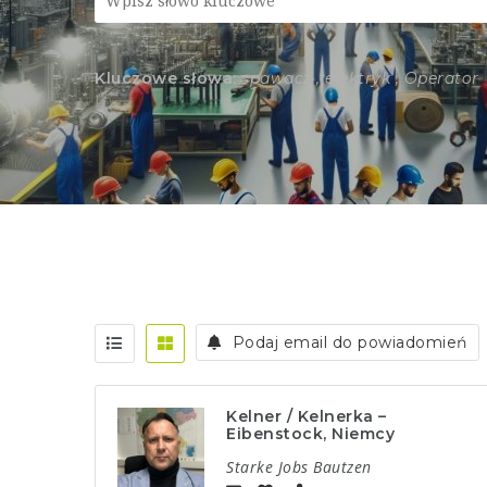
Kluczowe słowa:
spawacz , elektryk , Operator
Podaj email do powiadomień
Kelner / Kelnerka –
Eibenstock, Niemcy
Starke Jobs Bautzen