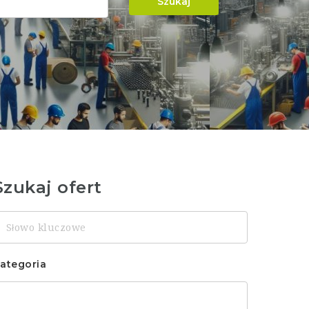
Szukaj
Szukaj ofert
łowo
luczowe
ategoria