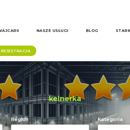
AJCARII
NASZE USŁUGI
BLOG
STARK
REJESTRACJA
kelnerka
Region
Kategoria