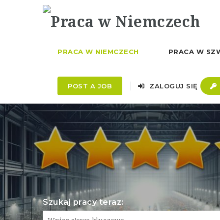
PRACA W NIEMCZECH
PRACA W SZW
POST A JOB
ZALOGUJ SIĘ
Szukaj pracy teraz: