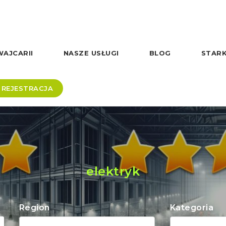
AJCARII
NASZE USŁUGI
BLOG
STARK
REJESTRACJA
elektryk
Region
Kategoria