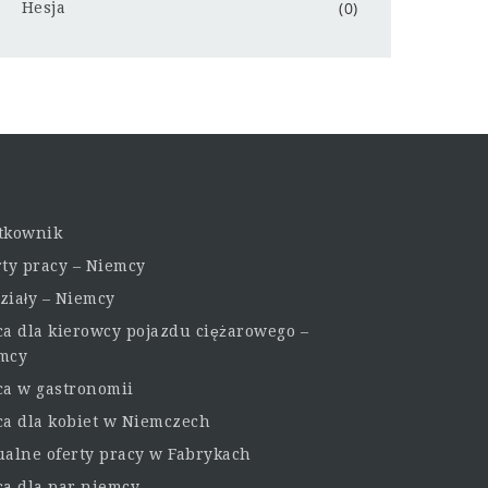
(0)
Hesja
tkownik
rty pracy – Niemcy
ziały – Niemcy
ca dla kierowcy pojazdu ciężarowego –
mcy
ca w gastronomii
ca dla kobiet w Niemczech
ualne oferty pracy w Fabrykach
ca dla par niemcy