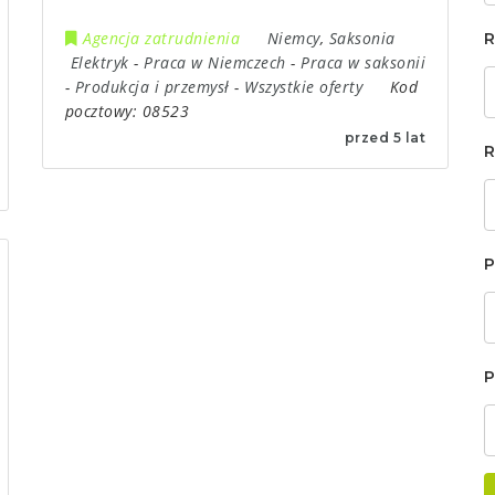
Agencja zatrudnienia
Niemcy
,
Saksonia
R
Elektryk
-
Praca w Niemczech
-
Praca w saksonii
-
Produkcja i przemysł
-
Wszystkie oferty
Kod
pocztowy:
08523
przed 5 lat
R
P
P