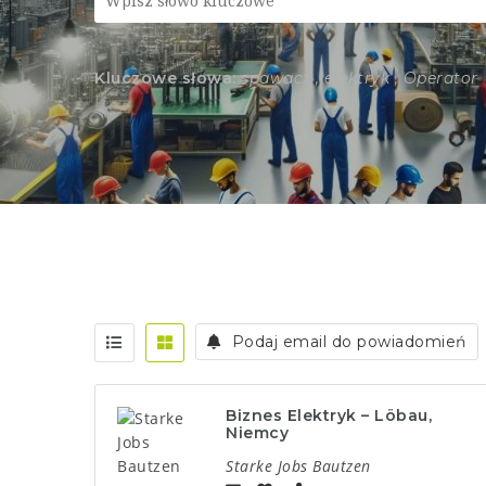
Kluczowe słowa:
spawacz , elektryk , Operator
Podaj email do powiadomień
Biznes Elektryk – Löbau,
Niemcy
Starke Jobs Bautzen