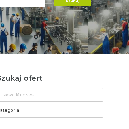
Szukaj
Szukaj ofert
łowo
luczowe
ategoria