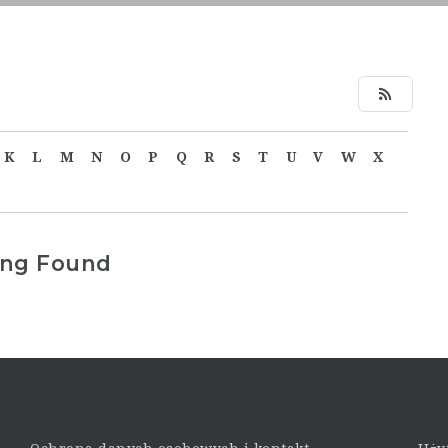
K
L
M
N
O
P
Q
R
S
T
U
V
W
X
ing Found