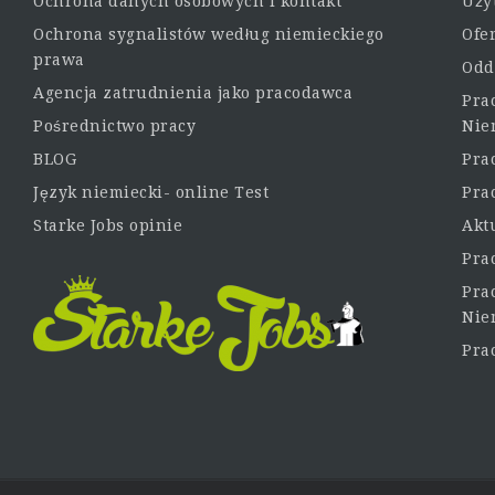
Ochrona danych osobowych i kontakt
Uży
Ochrona sygnalistów według niemieckiego
Ofe
prawa
Odd
Agencja zatrudnienia jako pracodawca
Pra
Pośrednictwo pracy
Nie
BLOG
Pra
Język niemiecki- online Test
Pra
Starke Jobs opinie
Akt
Pra
Prac
Nie
Pra