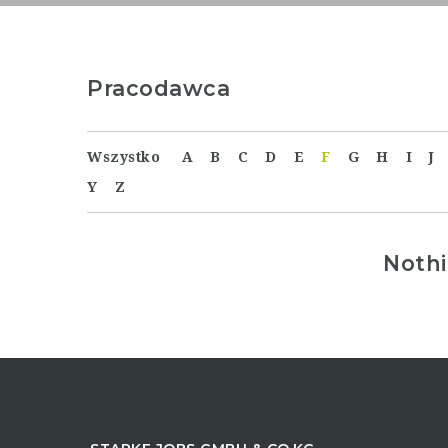
Pracodawca
Wszystko
A
B
C
D
E
F
G
H
I
J
Y
Z
Noth