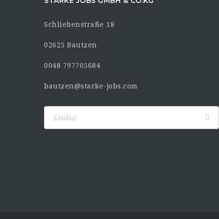
STARKE JOBS GMBH & CO.KG
Schliebenstraße 18
02625 Bautzen
0048 797705684
bautzen@starke-jobs.com