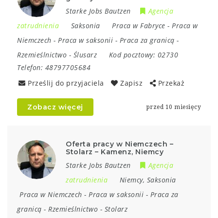
Starke Jobs Bautzen
Agencja
zatrudnienia
Saksonia
Praca w Fabryce
-
Praca w
Niemczech
-
Praca w saksonii
-
Praca za granicą
-
Rzemieślnictwo
-
Ślusarz
Kod pocztowy:
02730
Telefon:
48797705684
Prześlij do przyjaciela
Zapisz
Przekaż
Zobacz więcej
przed 10 miesięcy
Oferta pracy w Niemczech –
Stolarz – Kamenz, Niemcy
Starke Jobs Bautzen
Agencja
zatrudnienia
Niemcy
,
Saksonia
Praca w Niemczech
-
Praca w saksonii
-
Praca za
granicą
-
Rzemieślnictwo
-
Stolarz