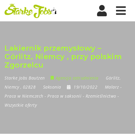
Nav
Lakiernik przemysłowy –
Görlitz, Niemcy , przy polskim
Zgorzelcu
Starke Jobs Bautzen
Agencja zatrudnienia
Görlitz
,
Niemcy
,
02828
Saksonia
19/10/2022
Malarz
-
Praca w Niemczech
-
Praca w saksonii
-
Rzemieślnictwo
-
Wszystkie oferty