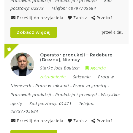
Pracownik produkcji
-
Produkcja i przemysł
Kod
pocztowy:
02979
Telefon:
48797705684
Prześlij do przyjaciela
Zapisz
Przekaż
Zobacz więcej
przed 4 dni
Operator produkcji – Radeburg
(Drezno), Niemcy
Starke Jobs Bautzen
Agencja
zatrudnienia
Saksonia
Praca w
Niemczech
-
Praca w saksonii
-
Praca za granicą
-
Pracownik produkcji
-
Produkcja i przemysł
-
Wszystkie
oferty
Kod pocztowy:
01471
Telefon:
48797705684
Prześlij do przyjaciela
Zapisz
Przekaż