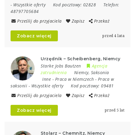
-
Wszystkie oferty
Kod pocztowy:
02828
Telefon:
48797705684
Prześlij do przyjaciela
Zapisz
Przekaż
Zobacz więcej
przed 4 lata
Urzędnik – Scheibenberg, Niemcy
Starke Jobs Bautzen
Agencja
zatrudnienia
Niemcy
,
Saksonia
Inne
-
Praca w Niemczech
-
Praca w
saksonii
-
Wszystkie oferty
Kod pocztowy:
09481
Prześlij do przyjaciela
Zapisz
Przekaż
Zobacz więcej
przed 5 lat
Stolarz – Chemnitz, Niemcy