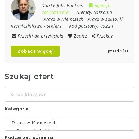
Starke Jobs Bautzen
Agencja
zatrudnienia
Niemcy
,
Saksonia
Praca w Niemczech
-
Praca w saksonii
-
Rzemieślnictwo
-
Stolarz
Kod pocztowy:
09224
Prześlij do przyjaciela
Zapisz
Przekaż
Zobacz więcej
przed 5 lat
Szukaj ofert
Słowo
kluczowe
Kategoria
Rodzaj zatrudnienia