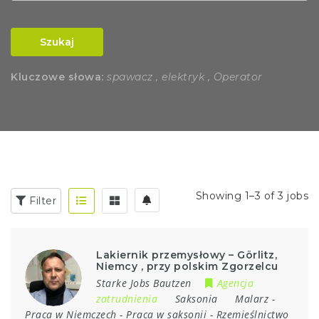
Szukaj
Kluczowe słowa:
spawacz , elektryk , Operator
Showing 1–3 of 3 jobs
Filter
Lakiernik przemysłowy – Görlitz,
Niemcy , przy polskim Zgorzelcu
Starke Jobs Bautzen
Agencja
zatrudnienia
Saksonia
Malarz
-
Praca w Niemczech
-
Praca w saksonii
-
Rzemieślnictwo