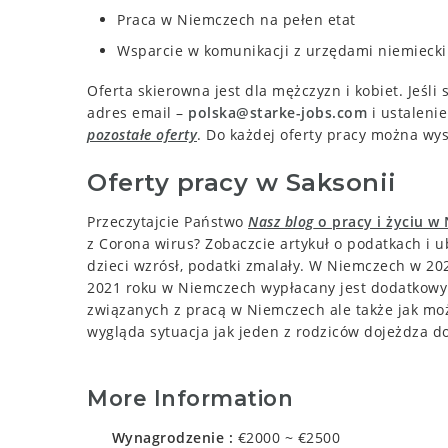
Praca w Niemczech na pełen etat
Wsparcie w komunikacji z urzędami niemieckimi
Oferta skierowna jest dla mężczyzn i kobiet. Jeśli
adres email –
polska@starke-jobs.com
i ustaleni
pozostałe oferty
. Do każdej oferty pracy można wys
Oferty pracy w Saksonii
Przeczytajcie Państwo
Nasz blog
o pracy i życiu w
z Corona wirus? Zobaczcie artykuł o podatkach i
dzieci wzrósł, podatki zmalały. W Niemczech w 202
2021 roku w Niemczech wypłacany jest dodatkowy
związanych z pracą w Niemczech ale także jak mo
wygląda sytuacja jak jeden z rodziców dojeżdza d
More Information
Wynagrodzenie
€2000 ~ €2500