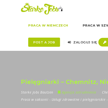
PRACA W NIEMCZECH
PRACA W SZW
POST A JOB
ZALOGUJ SIĘ
Pielęgniarki – Chemnitz, N
Starke Jobs Bautzen
Agencja zatrudnienia
Che
Praca w saksonii
-
Usługi zdrowotne i pielęgniarskie