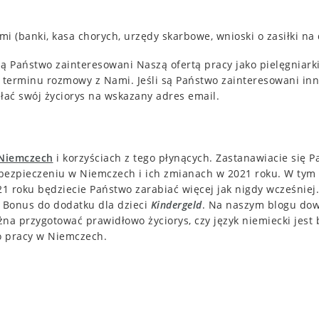
 (banki, kasa chorych, urzędy skarbowe, wnioski o zasiłki na d
 są Państwo zainteresowani Naszą ofertą pracy jako pielęgniark
e terminu rozmowy z Nami. Jeśli są Państwo zainteresowani inn
łać swój życiorys na wskazany adres email.
 Niemczech
i korzyściach z tego płynących. Zastanawiacie się P
 ubezpieczeniu w Niemczech i ich zmianach w 2021 roku. W tym
1 roku będziecie Państwo zarabiać więcej jak nigdy wcześniej
 Bonus do dodatku dla dzieci
Kindergeld
. Na naszym blogu dowi
żna przygotować prawidłowo życiorys, czy język niemiecki jes
o pracy w Niemczech.