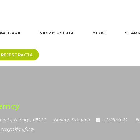
AJCARII
NASZE USŁUGI
BLOG
STARK
REJESTRACJA
iemcy
mnitz
,
Niemcy
,
09111
Niemcy
,
Saksonia
21/09/2021
Pr
-
Wszystkie oferty