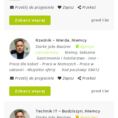
Prześlij do przyjaciela
Zapisz
Przekaż
Zobacz więcej
przed 5 lat
Rzeźnik – Werda, Niemcy
Starke Jobs Bautzen
Agencja
zatrudnienia
Niemcy
,
Saksonia
Gastronomia i hotelarstwo
-
Inne
-
Praca dla kobiet
-
Praca w Niemczech
-
Praca w
saksonii
-
Wszystkie oferty
Kod pocztowy:
08412
Prześlij do przyjaciela
Zapisz
Przekaż
Zobacz więcej
przed 5 lat
Technik IT – Budziszyn, Niemcy
Starke Jobs Bautzen
Praca bez