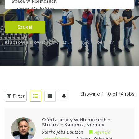
Szukaj
Kluczowe słowa:
spawacz , elektryk , Operator
Showing 1–10 of 14 jobs
Filter
Oferta pracy w Niemczech –
Stolarz – Kamenz, Niemcy
Starke Jobs Bautzen
Agencja
zatrudnienia
Niemcy
,
Saksonia