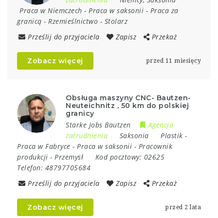
Praca w Niemczech
-
Praca w saksonii
-
Praca za
granicą
-
Rzemieślnictwo
-
Stolarz
Prześlij do przyjaciela
Zapisz
Przekaż
Zobacz więcej
przed 11 miesięcy
Obsługa maszyny CNC- Bautzen-
Neuteichnitz , 50 km do polskiej
granicy
Starke Jobs Bautzen
Agencja
zatrudnienia
Saksonia
Plastik
-
Praca w Fabryce
-
Praca w saksonii
-
Pracownik
produkcji
-
Przemysł
Kod pocztowy:
02625
Telefon:
48797705684
Prześlij do przyjaciela
Zapisz
Przekaż
Zobacz więcej
przed 2 lata