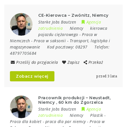
CE-Kierowca – Zwönitz, Niemcy
Starke Jobs Bautzen
Agencja
zatrudnienia
Niemcy
kierowca
pojazdu ciężarowego
-
Praca w
Niemczech
-
Praca w saksonii
-
Transport, logistyka i
magazynowanie
Kod pocztowy:
08297
Telefon:
48797705684
Prześlij do przyjaciela
Zapisz
Przekaż
Zobacz więcej
przed 3 lata
Pracownik produkcji – Neustadt,
Niemcy , 60 km do Zgorzelca
Starke Jobs Bautzen
Agencja
zatrudnienia
Niemcy
Plastik
-
Praca dla kobiet
-
praca dla par niemcy
-
Praca w