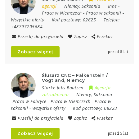
agencji
Niemcy
,
Saksonia
Inne
-
Praca w Niemczech
-
Praca w saksonii
-
Wszystkie oferty
Kod pocztowy:
02625
Telefon:
+48797705684
Prześlij do przyjaciela
Zapisz
Przekaż
Zobacz więcej
przed 5 lat
Ślusarz CNC – Falkenstein /
Vogtland, Niemcy
Starke Jobs Bautzen
Agencja
zatrudnienia
Niemcy
,
Saksonia
Praca w Fabryce
-
Praca w Niemczech
-
Praca w
saksonii
-
Wszystkie oferty
Kod pocztowy:
08223
Prześlij do przyjaciela
Zapisz
Przekaż
Zobacz więcej
przed 5 lat