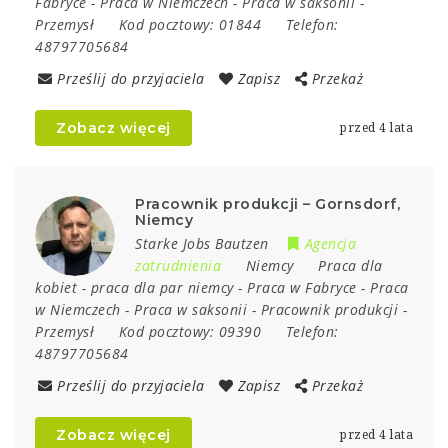
Fabryce
-
Praca w Niemczech
-
Praca w saksonii
-
Przemysł
Kod pocztowy:
01844
Telefon:
48797705684
Prześlij do przyjaciela
Zapisz
Przekaż
Zobacz więcej
przed 4 lata
Pracownik produkcji – Gornsdorf,
Niemcy
Starke Jobs Bautzen
Agencja
zatrudnienia
Niemcy
Praca dla
kobiet
-
praca dla par niemcy
-
Praca w Fabryce
-
Praca
w Niemczech
-
Praca w saksonii
-
Pracownik produkcji
-
Przemysł
Kod pocztowy:
09390
Telefon:
48797705684
Prześlij do przyjaciela
Zapisz
Przekaż
Zobacz więcej
przed 4 lata