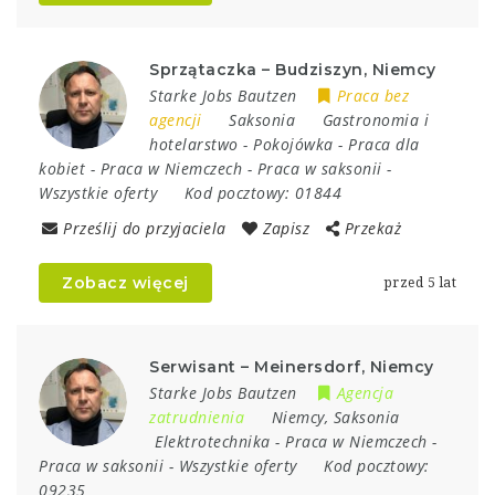
Sprzątaczka – Budziszyn, Niemcy
Starke Jobs Bautzen
Praca bez
agencji
Saksonia
Gastronomia i
hotelarstwo
-
Pokojówka
-
Praca dla
kobiet
-
Praca w Niemczech
-
Praca w saksonii
-
Wszystkie oferty
Kod pocztowy:
01844
Prześlij do przyjaciela
Zapisz
Przekaż
Zobacz więcej
przed 5 lat
Serwisant – Meinersdorf, Niemcy
Starke Jobs Bautzen
Agencja
zatrudnienia
Niemcy
,
Saksonia
Elektrotechnika
-
Praca w Niemczech
-
Praca w saksonii
-
Wszystkie oferty
Kod pocztowy:
09235