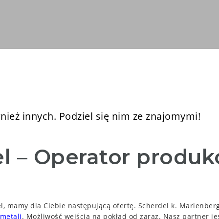
ież innych. Podziel się nim ze znajomymi!
l – Operator produkc
del, mamy dla Ciebie następującą ofertę. Scherdel k. Marienb
 metali
. Możliwość wejścia na pokład od zaraz. Nasz partner j