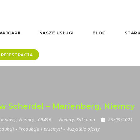
AJCARII
NASZE USŁUGI
BLOG
STARK
REJESTRACJA
 w Scherdel – Marienberg, Niemcy
ienberg
,
Niemcy
,
09496
Niemcy
,
Saksonia
29/09/2021
odukcji
-
Produkcja i przemysł
-
Wszystkie oferty