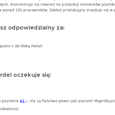
ch. Koncentruje się również na produkcji elementów plastiko
 ponad 230 pracowników. Zakład produkcyjny znajduje się w p
sz odpowiedzialny za:
iązane z obróbką metali
del oczekuje się:
na poziomie
A2
–
nie są Państwo pewni jaki poziom? Wypróbuj
dokładność