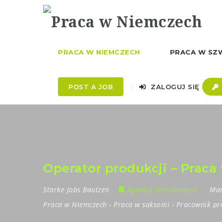
PRACA W NIEMCZECH
PRACA W SZW
POST A JOB
ZALOGUJ SIĘ
Operator produkcji – Praca
Starke Jobs Bautzen
Agencja zatrudnienia
Mar
Praca w Niemczech
-
Praca w saksonii
-
Pracownik pr