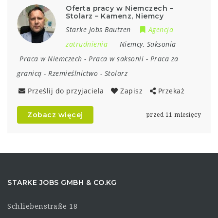
Oferta pracy w Niemczech –
Stolarz – Kamenz, Niemcy
Starke Jobs Bautzen
Agencja
zatrudnienia
Niemcy
,
Saksonia
Praca w Niemczech
-
Praca w saksonii
-
Praca za
granicą
-
Rzemieślnictwo
-
Stolarz
Prześlij do przyjaciela
Zapisz
Przekaż
Zobacz więcej
przed 11 miesięcy
STARKE JOBS GMBH & CO.KG
Schliebenstraße 18