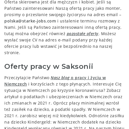
Oferta skierowna jest dla mężczyzn i kobiet. Jeśli są
Państwo zainteresowani Naszą ofertą pracy jako monter,
prosimy o przesłanie swojego życiorysu na adres email –
polska@starke-jobs.com
i ustalenie terminu rozmowy z
Nami. Jeśli są Państwo zainteresowani inną ofertą pracy,
tutaj można obejrzeć również
pozostałe oferty
. Możesz
wysłać swoje CV na adres e-mail podany przy każdej
ofercie pracy lub wstawić je bezpośrednio na naszej
stronie.
Oferty pracy w Saksonii
Przeczytajcie Państwo
Nasz blog
o pracy i życiu w
Niemczech
i korzyściach z tego płynących. Interesuje Cię
sytuacja w Niemczech po kryzysie koronawirusa? Zobacz
artykuł o podatkach i ubezpieczeniach w Niemczech oraz
ich zmianach w 2021 r. Oprócz płacy minimalnej wzrósł
też zasiłek na dziecko, a podatki spadły. W Niemczech w
2021 r. zarobisz więcej niż kiedykolwiek. Odnośnie zasiłku
na dziecko Kindergeld: w Niemczech dodatek na dziecko
Kindergeld wypłacany również w 2021 r. Na naszym blogu