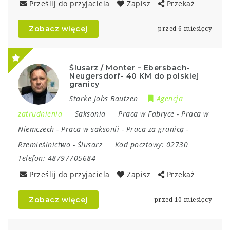
Prześlij do przyjaciela
Zapisz
Przekaż
Zobacz więcej
przed 6 miesięcy
Ślusarz / Monter – Ebersbach-
Neugersdorf- 40 KM do polskiej
granicy
Starke Jobs Bautzen
Agencja
zatrudnienia
Saksonia
Praca w Fabryce
-
Praca w
Niemczech
-
Praca w saksonii
-
Praca za granicą
-
Rzemieślnictwo
-
Ślusarz
Kod pocztowy:
02730
Telefon:
48797705684
Prześlij do przyjaciela
Zapisz
Przekaż
Zobacz więcej
przed 10 miesięcy