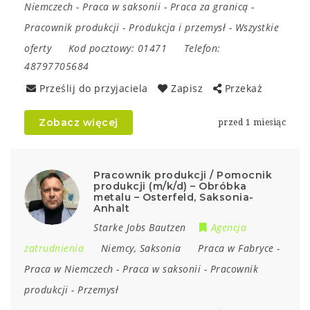
Niemczech
-
Praca w saksonii
-
Praca za granicą
-
Pracownik produkcji
-
Produkcja i przemysł
-
Wszystkie
oferty
Kod pocztowy:
01471
Telefon:
48797705684
Prześlij do przyjaciela
Zapisz
Przekaż
Zobacz więcej
przed 1 miesiąc
Pracownik produkcji / Pomocnik
produkcji (m/k/d) – Obróbka
metalu – Osterfeld, Saksonia-
Anhalt
Starke Jobs Bautzen
Agencja
zatrudnienia
Niemcy
,
Saksonia
Praca w Fabryce
-
Praca w Niemczech
-
Praca w saksonii
-
Pracownik
produkcji
-
Przemysł