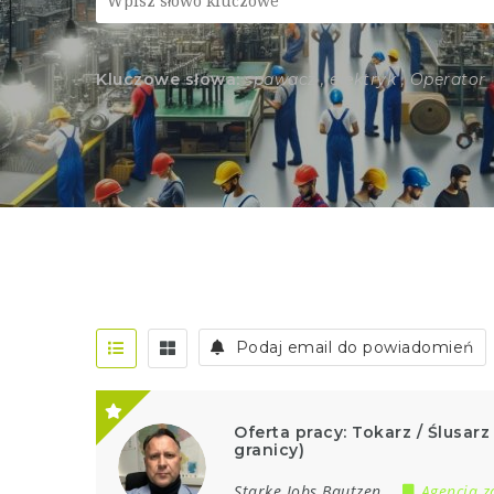
Kluczowe słowa:
spawacz , elektryk , Operator
Podaj email do powiadomień
Oferta pracy: Tokarz / Ślusarz
granicy)
Starke Jobs Bautzen
Agencja z