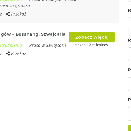
raca za granicą
R
z
Przekaż
ągów – Bussnang, Szwajcaria
Zobacz więcej
R
atrudnienia
Praca w Szwajcarii
przed 12 miesięcy
z
Przekaż
P
P