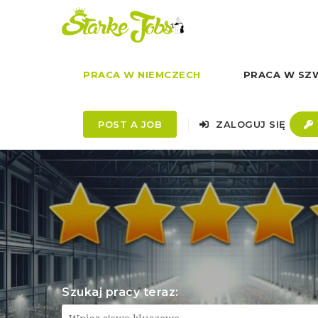
PRACA W NIEMCZECH
PRACA W SZW
POST A JOB
ZALOGUJ SIĘ
Szukaj pracy teraz: