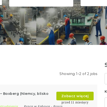
Showing 1–2 of 2 jobs
S
k
K
 – Boxberg (Niemcy, blisko
Zobacz więcej
przed 11 miesięcy
atrudnienia
Praca w Fabryce
-
Praca