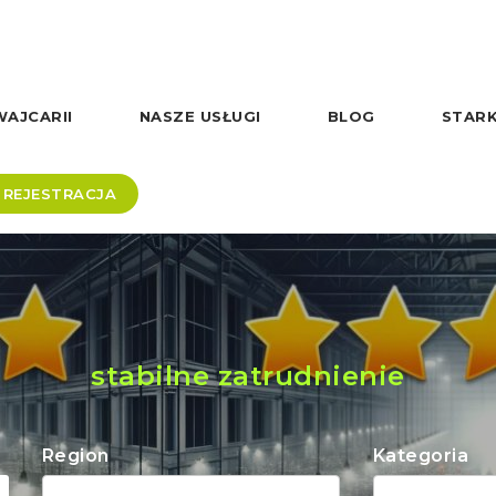
AJCARII
NASZE USŁUGI
BLOG
STARK
REJESTRACJA
stabilne zatrudnienie
Region
Kategoria