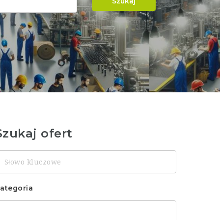
Szukaj
Szukaj ofert
łowo
luczowe
ategoria