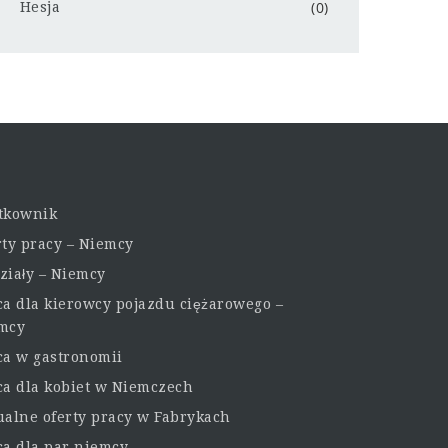
(0)
Hesja
tkownik
rty pracy – Niemcy
ziały – Niemcy
ca dla kierowcy pojazdu ciężarowego –
mcy
ca w gastronomii
ca dla kobiet w Niemczech
ualne oferty pracy w Fabrykach
ca dla par niemcy