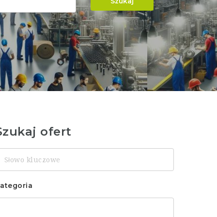
Szukaj
Szukaj ofert
łowo
luczowe
ategoria