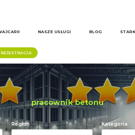
AJCARII
NASZE USŁUGI
BLOG
STARK
REJESTRACJA
pracownik betonu
Region
Kategoria