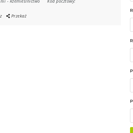
nii
-
Rzemieślnictwo
Kod pocztowy:
R
z
Przekaż
R
P
P