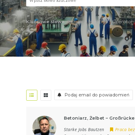
Kluczowe słowa:
spawacz , elektryk , Operator
Podaj email do powiadomień
Betoniarz, Żelbet – Großrück
Starke Jobs Bautzen
Praca bez