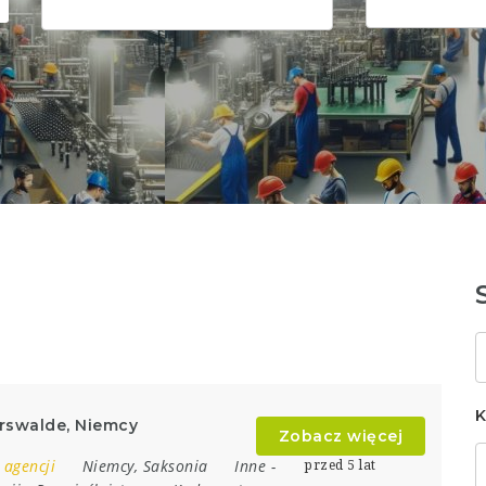
S
k
K
erswalde, Niemcy
Zobacz więcej
 agencji
Niemcy
,
Saksonia
Inne
-
przed 5 lat