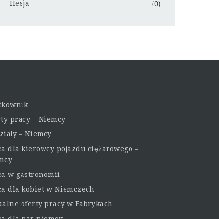
(0)
Hesja
tkownik
rty pracy – Niemcy
ziały – Niemcy
ca dla kierowcy pojazdu ciężarowego –
mcy
ca w gastronomii
ca dla kobiet w Niemczech
ualne oferty pracy w Fabrykach
ca dla par niemcy