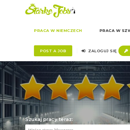
PRACA W NIEMCZECH
PRACA W SZW
POST A JOB
ZALOGUJ SIĘ
Szukaj pracy teraz: