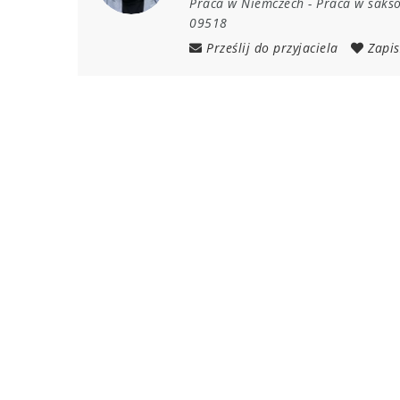
Praca w Niemczech
-
Praca w sakso
09518
Prześlij do przyjaciela
Zapis