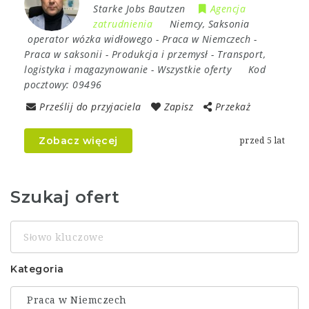
Starke Jobs Bautzen
Agencja
zatrudnienia
Niemcy
,
Saksonia
operator wózka widłowego
-
Praca w Niemczech
-
Praca w saksonii
-
Produkcja i przemysł
-
Transport,
logistyka i magazynowanie
-
Wszystkie oferty
Kod
pocztowy:
09496
Prześlij do przyjaciela
Zapisz
Przekaż
Zobacz więcej
przed 5 lat
Szukaj ofert
Słowo
kluczowe
Kategoria