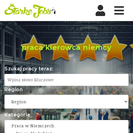
Nav
praca kierowca niemcy
Szukaj pracy teraz:
Region
Kategoria