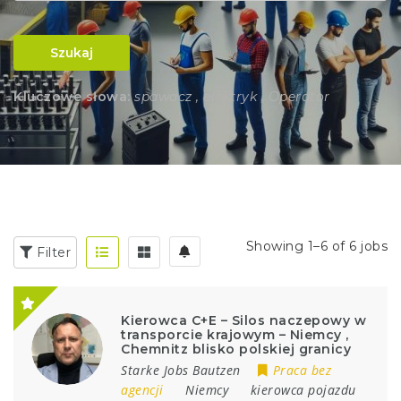
Szukaj
Kluczowe słowa:
spawacz , elektryk , Operator
Showing 1–6 of 6 jobs
Filter
Kierowca C+E – Silos naczepowy w
transporcie krajowym – Niemcy ,
Chemnitz blisko polskiej granicy
Starke Jobs Bautzen
Praca bez
agencji
Niemcy
kierowca pojazdu