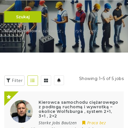
Szukaj
Kluczowe słowa:
spawacz , elektryk , Operator
Showing 1–5 of 5 jobs
Filter
Kierowca samochodu ciężarowego
z podłogą ruchomą i wywrotką –
okolice Wolfsburga , system 2×1,
3×1 , 2×2
Starke Jobs Bautzen
Praca bez