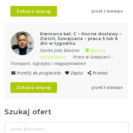
Zobacz więcej
przed 3 miesiące
Kierowca kat. C – Nocne dostawy –
Zürich, Szwajcaria – praca 5 lub 6
dni w tygodniu
Starke Jobs Bautzen
Agencja
zatrudnienia
Praca w Szwajcarii
-
Transport, logistyka i magazynowanie
Prześlij do przyjaciela
Zapisz
Przekaż
Zobacz więcej
przed 3 miesiące
Szukaj ofert
Słowo
kluczowe