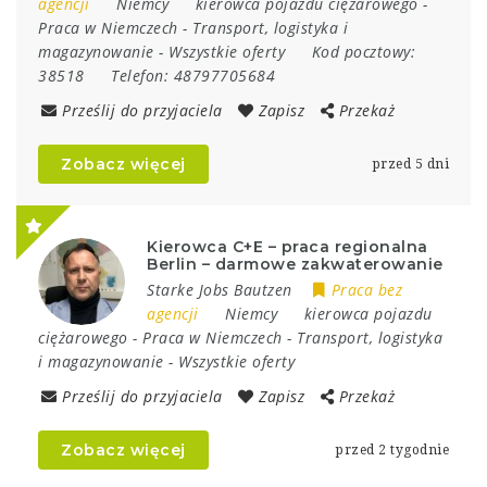
agencji
Niemcy
kierowca pojazdu ciężarowego
-
Praca w Niemczech
-
Transport, logistyka i
magazynowanie
-
Wszystkie oferty
Kod pocztowy:
38518
Telefon:
48797705684
Prześlij do przyjaciela
Zapisz
Przekaż
Zobacz więcej
przed 5 dni
Kierowca C+E – praca regionalna
Berlin – darmowe zakwaterowanie
Starke Jobs Bautzen
Praca bez
agencji
Niemcy
kierowca pojazdu
ciężarowego
-
Praca w Niemczech
-
Transport, logistyka
i magazynowanie
-
Wszystkie oferty
Prześlij do przyjaciela
Zapisz
Przekaż
Zobacz więcej
przed 2 tygodnie