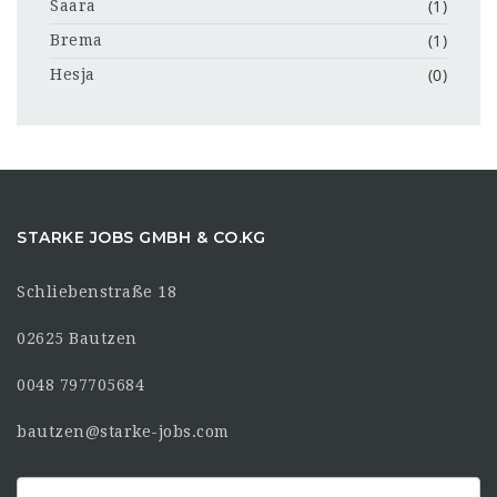
(1)
Saara
(1)
Brema
(0)
Hesja
STARKE JOBS GMBH & CO.KG
Schliebenstraße 18
02625 Bautzen
0048 797705684
bautzen@starke-jobs.com