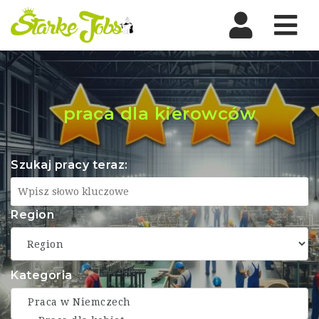
Nav
praca dla kierowców
Szukaj pracy teraz:
Region
Kategoria