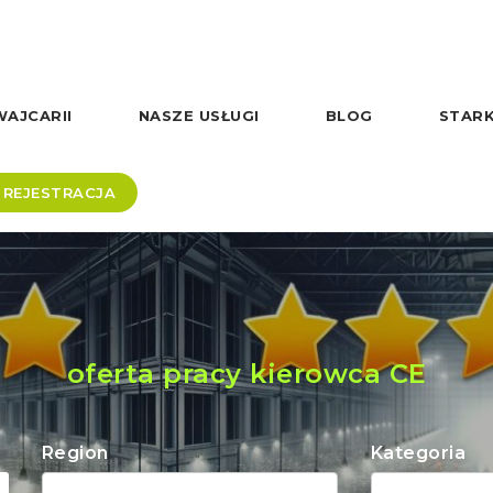
AJCARII
NASZE USŁUGI
BLOG
STARK
REJESTRACJA
oferta pracy kierowca CE
Region
Kategoria