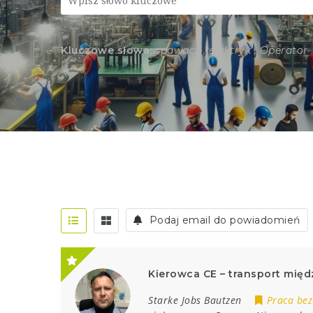
Kluczowe słowa:
spawacz , elektryk , Operator
Podaj email do powiadomień
Kierowca CE – transport mi
Starke Jobs Bautzen
Praca bez