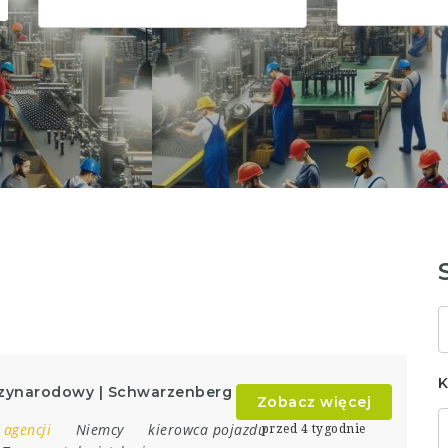
S
k
K
ędzynarodowy | Schwarzenberg
Zobacz więcej
 agencji
Niemcy
kierowca pojazdu
przed 4 tygodnie