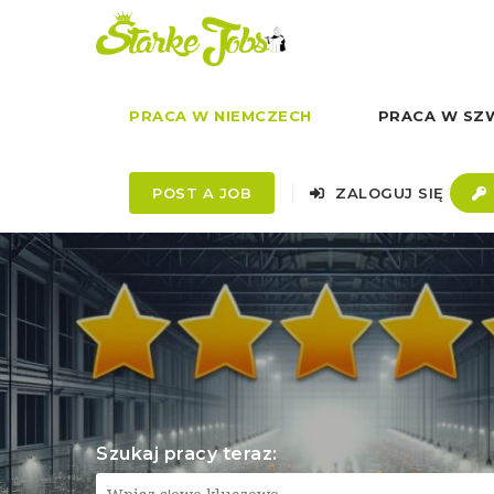
PRACA W NIEMCZECH
PRACA W SZW
POST A JOB
ZALOGUJ SIĘ
Szukaj pracy teraz: