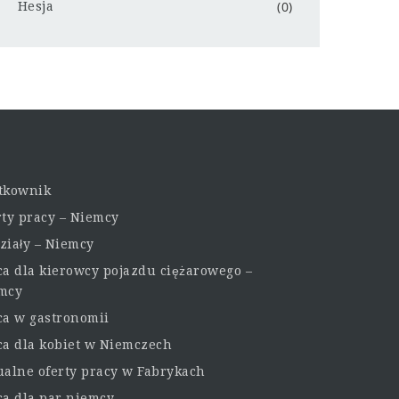
(0)
Hesja
tkownik
rty pracy – Niemcy
ziały – Niemcy
ca dla kierowcy pojazdu ciężarowego –
mcy
ca w gastronomii
ca dla kobiet w Niemczech
ualne oferty pracy w Fabrykach
ca dla par niemcy