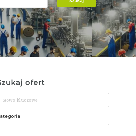
Szukaj
Szukaj ofert
łowo
luczowe
ategoria