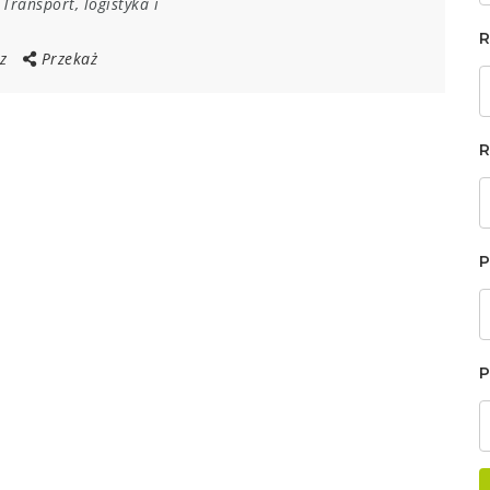
-
Transport, logistyka i
R
z
Przekaż
R
P
P