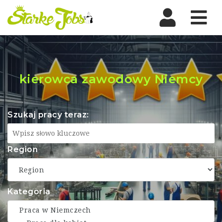
Nav
kierowca zawodowy Niemcy
Szukaj pracy teraz:
Region
Kategoria