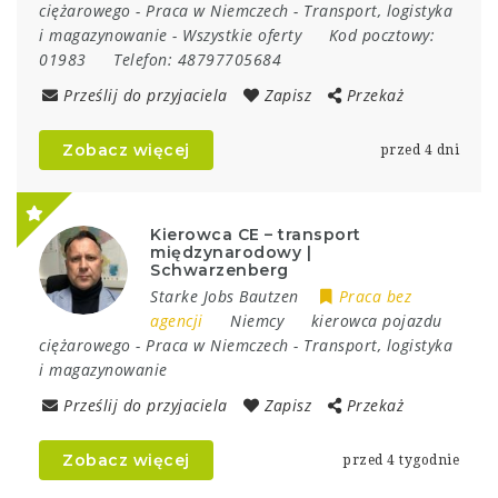
ciężarowego
-
Praca w Niemczech
-
Transport, logistyka
i magazynowanie
-
Wszystkie oferty
Kod pocztowy:
01983
Telefon:
48797705684
Prześlij do przyjaciela
Zapisz
Przekaż
Zobacz więcej
przed 4 dni
Kierowca CE – transport
międzynarodowy |
Schwarzenberg
Starke Jobs Bautzen
Praca bez
agencji
Niemcy
kierowca pojazdu
ciężarowego
-
Praca w Niemczech
-
Transport, logistyka
i magazynowanie
Prześlij do przyjaciela
Zapisz
Przekaż
Zobacz więcej
przed 4 tygodnie