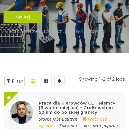
Szukaj
Kluczowe słowa:
spawacz , elektryk , Operator
Showing 1–2 of 2 jobs
Filter
Praca dla Kierowców CE – Niemcy
(3 wolne miejsca) – Großräschen ,
50 km do polskiej granicy !
Starke Jobs Bautzen
Praca bez
agencji
Saksonia
kierowca pojazdu