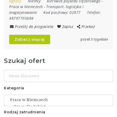
agencji
Niemcy
kierowca pojazdu ciężarowego
-
Praca w Niemczech
-
Transport, logistyka i
magazynowanie
Kod pocztowy:
02977
Telefon:
48797705684
Prześlij do przyjaciela
Zapisz
Przekaż
Zobacz więcej
przed 3 tygodnie
Szukaj ofert
Słowo
kluczowe
Kategoria
Rodzaj zatrudnienia