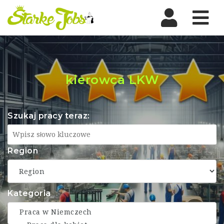
Nav
kierowca LKW
Szukaj pracy teraz:
Region
Kategoria