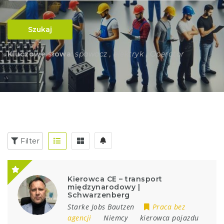
Szukaj
Kluczowe słowa:
spawacz , elektryk , Operator
Filter
Kierowca CE – transport
międzynarodowy |
Schwarzenberg
Starke Jobs Bautzen
Praca bez
agencji
Niemcy
kierowca pojazdu