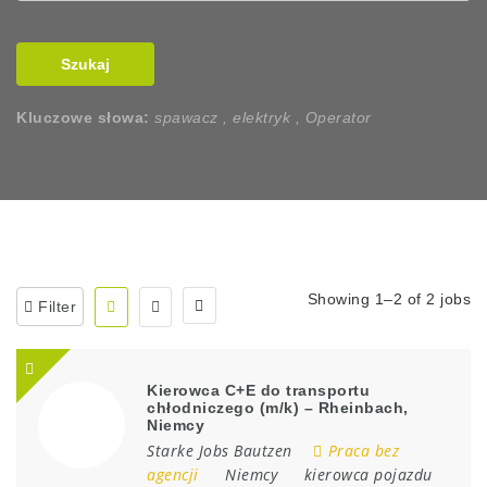
Szukaj
Kluczowe słowa:
spawacz , elektryk , Operator
Showing 1–2 of 2 jobs
Filter
Kierowca C+E do transportu
chłodniczego (m/k) – Rheinbach,
Niemcy
Starke Jobs Bautzen
Praca bez
agencji
Niemcy
kierowca pojazdu