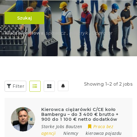
Szukaj
Kluczowe słowa:
spawacz , elektryk , Operator
Showing 1–2 of 2 jobs
Filter
Kierowca ciężarówki C/CE koło
Bambergu – do 3 400 € brutto +
900 do 1 100 € netto dodatków
Starke Jobs Bautzen
Praca bez
agencji
Niemcy
kierowca pojazdu