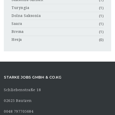
(1)
Turyngia
(1)
Dolna Saksonia
(1)
Saara
(1)
Brema
(0)
Hesja
STARKE JOBS GMBH & CO.KG
Schliebenstraße 18
02625 Bautzen
0048 797705684