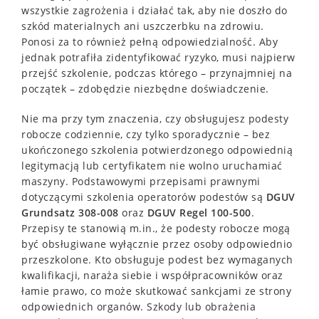
wszystkie zagrożenia i działać tak, aby nie doszło do
szkód materialnych ani uszczerbku na zdrowiu.
Ponosi za to również pełną odpowiedzialność. Aby
jednak potrafiła zidentyfikować ryzyko, musi najpierw
przejść szkolenie, podczas którego – przynajmniej na
początek – zdobędzie niezbędne doświadczenie.
Nie ma przy tym znaczenia, czy obsługujesz podesty
robocze codziennie, czy tylko sporadycznie – bez
ukończonego szkolenia potwierdzonego odpowiednią
legitymacją lub certyfikatem nie wolno uruchamiać
maszyny. Podstawowymi przepisami prawnymi
dotyczącymi szkolenia operatorów podestów są
DGUV
Grundsatz 308-008
oraz
DGUV Regel 100-500
.
Przepisy te stanowią m.in., że podesty robocze mogą
być obsługiwane wyłącznie przez osoby odpowiednio
przeszkolone. Kto obsługuje podest bez wymaganych
kwalifikacji, naraża siebie i współpracowników oraz
łamie prawo, co może skutkować sankcjami ze strony
odpowiednich organów. Szkody lub obrażenia